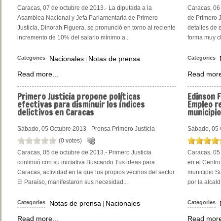
Caracas, 07 de octubre de 2013.- La diputada a la
Caracas, 06 
Asamblea Nacional y Jefa Parlamentaria de Primero
de Primero J
Justicia, Dinorah Figuera, se pronunció en torno al reciente
detalles de 
incremento de 10% del salario mínimo a...
forma muy cla
Categories
Nacionales
Notas de prensa
Categories
|
Read more...
Read more
Primero
Justicia propone políticas
Edinson
F
efectivas para disminuir los índices
Empleo re
delictivos en Caracas
municipi
Sábado, 05 Octubre 2013
Prensa Primero Justicia
Sábado, 05 
(0 votes)
Caracas, 05 de octubre de 2013.- Primero Justicia
Caracas, 05
continuó con su iniciativa Buscando Tus ideas para
en el Centro
Caracas, actividad en la que los propios vecinos del sector
municipio S
El Paraíso, manifestaron sus necesidad...
por la alcal
Categories
Notas de prensa
Nacionales
Categories
|
Read more...
Read more