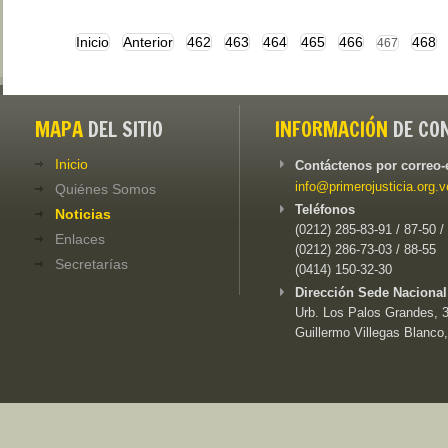
Inicio
Anterior
462
463
464
465
466
468
467
MAPA
DEL SITIO
INFORMACIÓN
DE CO
Inicio
Contáctenos por correo-
info@primerojusticia.org.v
Quiénes Somos
Teléfonos
Noticias
(0212) 285-83-91 / 87-50 /
Enlaces
(0212) 286-73-03 / 88-55
Secretarías
(0414) 150-32-30
Dirección Sede Nacional
Urb. Los Palos Grandes, 3e
Guillermo Villegas Blanco,