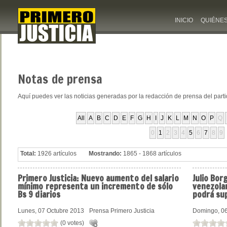
INICIO
QUIÉNE
Notas
de prensa
Aquí puedes ver las noticias generadas por la redacción de prensa del part
All
A
B
C
D
E
F
G
H
I
J
K
L
M
N
O
P
Q
0
1
2
3
4
5
6
7
8
9
Total:
1926 artículos
Mostrando:
1865 - 1868 artículos
Primero
Justicia: Nuevo aumento del salario
Julio
Borg
mínimo representa un incremento de sólo
venezola
Bs 9 diarios
podrá sup
Lunes, 07 Octubre 2013
Prensa Primero Justicia
Domingo, 06
(0 votes)