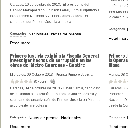
Caracas 10 d
Caracas, 10 de octubre de 2013.- El presidente del
de Primero J
Cabildo Metropolitano, Edinson Ferrer, junto al diputado a
este jueves
la Asamblea Nacional AN, Juan Carlos Caldera, el
la concejal M
candidato por Primero Justicia a la alca...
Categories
Categories
Nacionales
Notas de prensa
|
Read more
Read more...
Primero
Justicia exigió a la Fiscalía General
Primero
J
investigar hechos de corrupción en las
la Operac
obras del Metro Guarenas – Guatire
Diana
Miércoles, 09 Octubre 2013
Prensa Primero Justicia
Martes, 08 
(0 votes)
Caracas, 09 de octubre de 2013.- David García, candidato
Caracas 08 d
de la Unidad a la alcaldía de Zamora (Guatire - Araira) y
Parlamentari
secretario de organización de Primero Justicia en Miranda,
Nacional, Di
acudió este miércoles a l...
desde la Con
Categories
Notas de prensa
Nacionales
Categories
|
Read more...
Read more