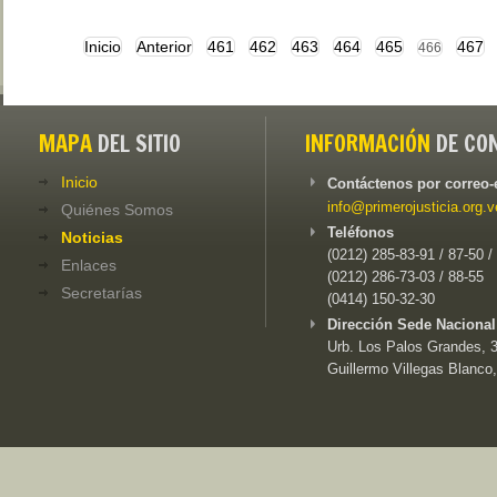
Inicio
Anterior
461
462
463
464
465
467
466
MAPA
DEL SITIO
INFORMACIÓN
DE CO
Inicio
Contáctenos por correo-
info@primerojusticia.org.v
Quiénes Somos
Teléfonos
Noticias
(0212) 285-83-91 / 87-50 /
Enlaces
(0212) 286-73-03 / 88-55
Secretarías
(0414) 150-32-30
Dirección Sede Nacional
Urb. Los Palos Grandes, 3e
Guillermo Villegas Blanco,