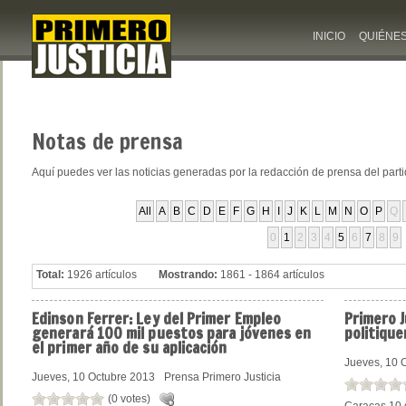
INICIO
QUIÉNE
Notas
de prensa
Aquí puedes ver las noticias generadas por la redacción de prensa del part
All
A
B
C
D
E
F
G
H
I
J
K
L
M
N
O
P
Q
0
1
2
3
4
5
6
7
8
9
Total:
1926 artículos
Mostrando:
1861 - 1864 artículos
Edinson
Ferrer: Ley del Primer Empleo
Primero
J
generará 100 mil puestos para jóvenes en
politique
el primer año de su aplicación
Jueves, 10 
Jueves, 10 Octubre 2013
Prensa Primero Justicia
(0 votes)