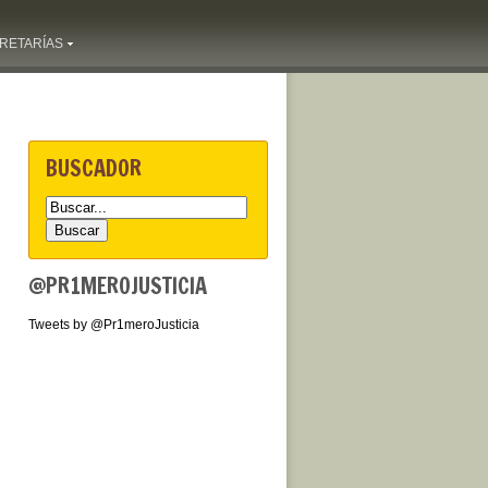
RETARÍAS
BUSCADOR
@PR1MEROJUSTICIA
Tweets by @Pr1meroJusticia