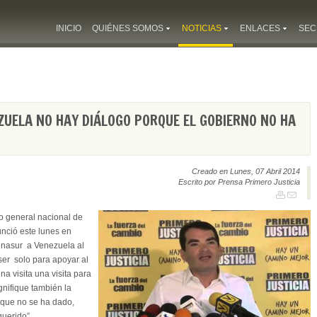
INICIO
QUIÉNES SOMOS
NOTICIAS
ENLACES
SEC
ZUELA NO HAY DIÁLOGO PORQUE EL GOBIERNO NO HA
Creado en Lunes, 07 Abril 2014
Escrito por Prensa Primero Justicia
io general nacional de
nció este lunes en
 Unasur a Venezuela al
 ser solo para apoyar al
a visita una visita para
nifique también la
, que no se ha dado,
uerido”.