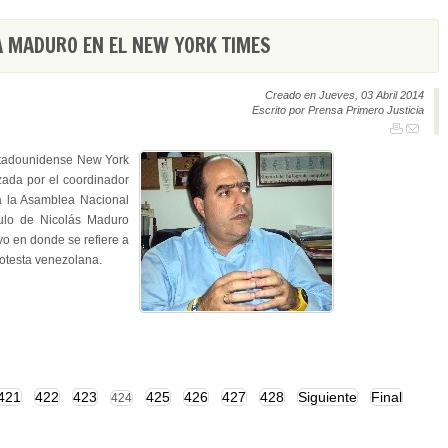
 MADURO EN EL NEW YORK TIMES
Creado en Jueves, 03 Abril 2014
Escrito por Prensa Primero Justicia
estadounidense New York
zada por el coordinador
 a la Asamblea Nacional
culo de Nicolás Maduro
vo en donde se refiere a
protesta venezolana.
421
422
423
425
426
427
428
Siguiente
Final
424