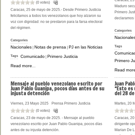
Caracas, 23
(0 votes)
Maduro secu
Caracas, 25 de mayo de 2025.- Desde Primero Justicia
Primero Justi
felicitamos a todos los venezolanos que hoy alzaron su
declaramos l
voz con dignidad: no se prestaron para la farsa electoral
del régimen.
Categories
Nacionale
Categories
Tags
Nacionales
Notas de prensa
PJ en las Noticias
|
|
Comunica
Tags
Comunicado
Primero Justicia
|
Primero Ju
Read more...
Read more
Mensaje
al pueblo venezolano escrito por
Juan
Pabl
Juan Pablo Guanipa, pocos días antes de su
“Esto es 
injusta detención
del 28 de 
Viernes, 23 Mayo 2025
Prensa Primero Justicia
Martes, 20 
(0 votes)
Caracas, 23 de mayo de 2025. - Mensaje al pueblo
Caracas, 20
venezolano escrito por Juan Pablo Guanipa, pocos días
dirigente o
antes de su injusta detención.
Marian De La