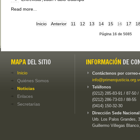
Read more...
Inicio
Anterior
11
12
13
14
15
17
1
16
Página 16 de 5085
MAPA
DEL SITIO
INFORMACIÓN
DE CO
Inicio
Contáctenos por correo-
info@primerojusticia.org.v
Quiénes Somos
Teléfonos
Noticias
(0212) 285-83-91 / 87-50 /
Enlaces
(0212) 286-73-03 / 88-55
Secretarías
(0414) 150-32-30
Dirección Sede Nacional
Urb. Los Palos Grandes, 3e
Guillermo Villegas Blanco,