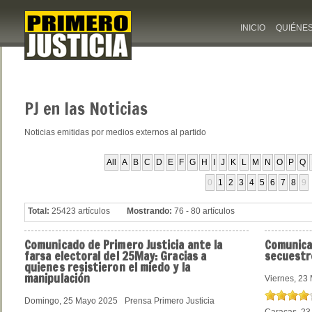
INICIO
QUIÉNE
PJ
en las Noticias
Noticias emitidas por medios externos al partido
All
A
B
C
D
E
F
G
H
I
J
K
L
M
N
O
P
Q
0
1
2
3
4
5
6
7
8
9
Total:
25423 artículos
Mostrando:
76 - 80 artículos
Comunicado
de Primero Justicia ante la
Comunic
farsa electoral del 25May: Gracias a
secuestr
quienes resistieron el miedo y la
manipulación
Viernes, 23
Domingo, 25 Mayo 2025
Prensa Primero Justicia