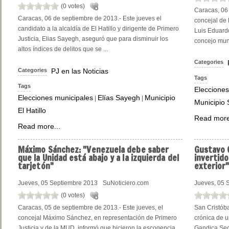
(0 votes)
Caracas, 06 
Caracas, 06 de septiembre de 2013.- Este jueves el
concejal de 
candidato a la alcaldía de El Hatillo y dirigente de Primero
Luis Eduard
Justicia, Elias Sayegh, aseguró que para disminuir los
concejo munic
altos índices de delitos que se ...
Categories
Categories
PJ en las Noticias
Tags
Tags
Elecciones
Elecciones municipales
Elías Sayegh
Municipio
|
|
Municipio 
El Hatillo
Read more
Read more...
Máximo
Sánchez: "Venezuela debe saber
Gustavo
G
que la Unidad está abajo y a la izquierda del
invertido
tarjetón"
exterior
Jueves, 05 Septiembre 2013
SuNoticiero.com
Jueves, 05 
(0 votes)
Caracas, 05 de septiembre de 2013.- Este jueves, el
San Cristóba
concejal Máximo Sánchez, en representación de Primero
crónica de u
Justicia y de la MUD, informó que hicieron la escogencia
Gandica Secr