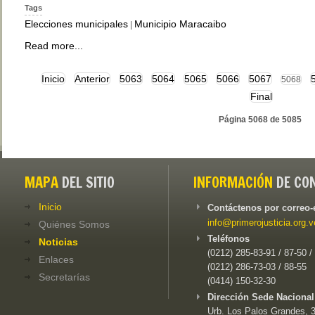
Tags
Elecciones municipales
Municipio Maracaibo
|
Read more...
Inicio
Anterior
5063
5064
5065
5066
5067
5068
Final
Página 5068 de 5085
MAPA
DEL SITIO
INFORMACIÓN
DE CO
Inicio
Contáctenos por correo-
info@primerojusticia.org.v
Quiénes Somos
Teléfonos
Noticias
(0212) 285-83-91 / 87-50 /
Enlaces
(0212) 286-73-03 / 88-55
Secretarías
(0414) 150-32-30
Dirección Sede Nacional
Urb. Los Palos Grandes, 3e