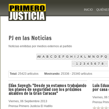
INICIO
QUIÉNE
PJ
en las Noticias
Noticias emitidas por medios externos al partido
All
A
B
C
D
E
F
G
H
I
J
K
L
M
N
O
P
Q
0
1
2
3
4
5
6
7
8
9
Total:
25423 artículos
Mostrando:
25336 - 25340 artículos
Elías
Sayegh: "Desde ya estamos trabajando
Luis
Edua
los planes de seguridad con los próximos
por casa 
alcaldes de la Gran Caracas"
Viernes, 06
Viernes, 06 Septiembre 2013
Prensa Prime
Prensa Primero Justicia El Hatillo