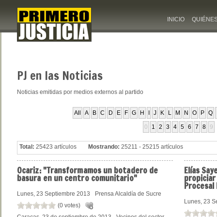
INICIO
QUIÉNE
PJ
en las Noticias
Noticias emitidas por medios externos al partido
All
A
B
C
D
E
F
G
H
I
J
K
L
M
N
O
P
Q
0
1
2
3
4
5
6
7
8
9
Total:
25423 artículos
Mostrando:
25211 - 25215 artículos
Ocariz:
"Transformamos un botadero de
Elías
Saye
basura en un centro comunitario"
propiciar
Procesal 
Lunes, 23 Septiembre 2013
Prensa Alcaldía de Sucre
Lunes, 23 S
(0 votes)