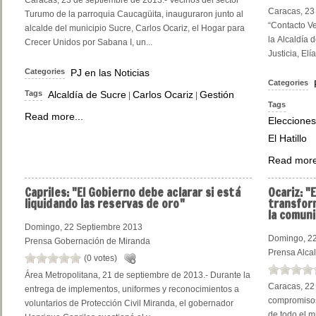
Caracas, 23 de septiembre de 2013.- Vecinos del sector
Caracas, 23
Turumo de la parroquia Caucagüita, inauguraron junto al
“Contacto Ve
alcalde del municipio Sucre, Carlos Ocariz, el Hogar para
la Alcaldía 
Crecer Unidos por Sabana I, un...
Justicia, Elí
Categories
PJ en las Noticias
Categories
Tags
Alcaldía de Sucre
Carlos Ocariz
Gestión
|
|
Tags
Read more...
Elecciones
El Hatillo
Read more
Capriles:
"El Gobierno debe aclarar si está
Ocariz:
"E
liquidando las reservas de oro"
transform
la comun
Domingo, 22 Septiembre 2013
Domingo, 22
Prensa Gobernación de Miranda
Prensa Alca
(0 votes)
Área Metropolitana, 21 de septiembre de 2013.- Durante la
Caracas, 22
entrega de implementos, uniformes y reconocimientos a
compromisos
voluntarios de Protección Civil Miranda, el gobernador
de todo el m