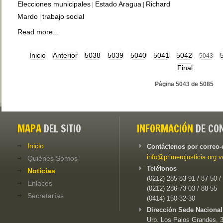
Elecciones municipales
Estado Aragua
Richard
|
|
Mardo
trabajo social
|
Read more...
Inicio
Anterior
5038
5039
5040
5041
5042
5043
Final
Página 5043 de 5085
MAPA
DEL SITIO
INFORMACIÓN
DE CO
Inicio
Contáctenos por correo-
info@primerojusticia.org.v
Quiénes Somos
Teléfonos
Noticias
(0212) 285-83-91 / 87-50 /
Enlaces
(0212) 286-73-03 / 88-55
Secretarías
(0414) 150-32-30
Dirección Sede Nacional
Urb. Los Palos Grandes, 3e