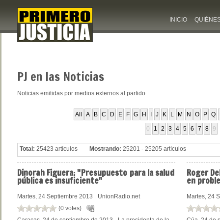
INICIO
QUIÉNE
PJ
en las Noticias
Noticias emitidas por medios externos al partido
All
A
B
C
D
E
F
G
H
I
J
K
L
M
N
O
P
Q
0
1
2
3
4
5
6
7
8
9
Total:
25423 artículos
Mostrando:
25201 - 25205 artículos
Dinorah
Figuera: "Presupuesto para la salud
Roger
Del
pública es insuficiente"
en proble
Martes, 24 Septiembre 2013
UnionRadio.net
Martes, 24 
(0 votes)