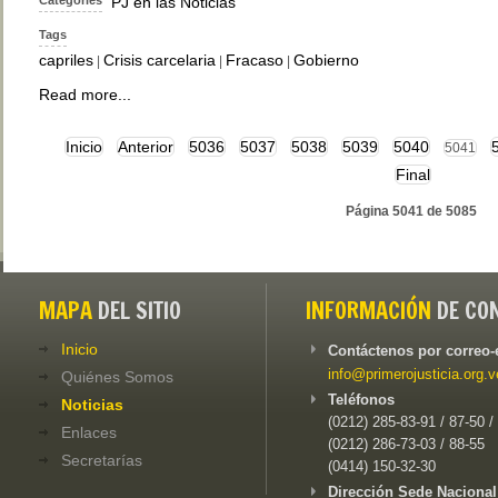
Categories
PJ en las Noticias
Tags
capriles
Crisis carcelaria
Fracaso
Gobierno
|
|
|
Read more...
Inicio
Anterior
5036
5037
5038
5039
5040
5041
Final
Página 5041 de 5085
MAPA
DEL SITIO
INFORMACIÓN
DE CO
Inicio
Contáctenos por correo-
info@primerojusticia.org.v
Quiénes Somos
Teléfonos
Noticias
(0212) 285-83-91 / 87-50 /
Enlaces
(0212) 286-73-03 / 88-55
Secretarías
(0414) 150-32-30
Dirección Sede Nacional