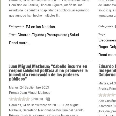
Caracas, 24 de septiembre de 2013.- La presidenta de la
Cúa, 24 de s
Comisión de Familia, Dinorah Figuera, alertó del mal
de Urdaneta 
estado de los centros hospitalarios públicos, asegurando
solicitó que
que aunque han hecho múltiples ll...
agua para ca
Categories
PJ en las Noticias
Categories
Tags
Dinorah Figuera
Presupuesto
Salud
Tags
|
|
Elecciones
Read more...
Roger Del
Read more
Juan
Miguel Matheus: "Cabello incurre en
Eduardo
M
responsabilidad política al no promover la
Independe
inmediata renovación de los poderes
Gobierno
públicos"
Martes, 24 
Martes, 24 Septiembre 2013
Prensa Prime
Prensa Juan Miguel Matheus
(0 votes)
San Cristóba
Caracas, 24 de septiembre de 2013.- Juan Miguel
Asamblea Nac
Matheus, Secretario Nacional de Doctrina del partido
Alcaldía, pr
Primero Justicia, se pronunció sobre la necesaria