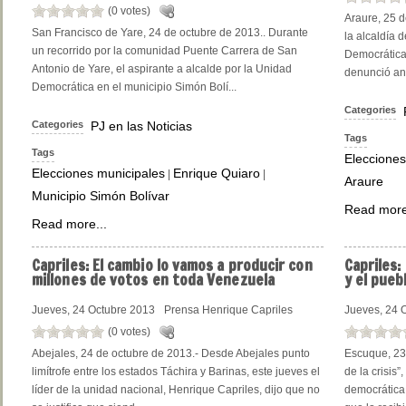
(0 votes)
Araure, 25 d
San Francisco de Yare, 24 de octubre de 2013.. Durante
la alcaldía 
un recorrido por la comunidad Puente Carrera de San
Democrática 
Antonio de Yare, el aspirante a alcalde por la Unidad
denunció ante
Democrática en el municipio Simón Bolí...
Categories
Categories
PJ en las Noticias
Tags
Tags
Elecciones
Elecciones municipales
Enrique Quiaro
|
|
Araure
Municipio Simón Bolívar
Read more
Read more...
Capriles:
El cambio lo vamos a producir con
Capriles:
millones de votos en toda Venezuela
y el pueb
Jueves, 24 Octubre 2013
Prensa Henrique Capriles
Jueves, 24 
(0 votes)
Abejales, 24 de octubre de 2013.- Desde Abejales punto
Escuque, 23 
limítrofe entre los estados Táchira y Barinas, este jueves el
de la crisis”
líder de la unidad nacional, Henrique Capriles, dijo que no
democrática,