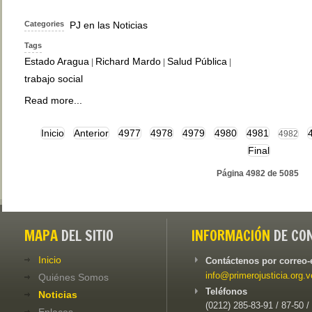
Categories
PJ en las Noticias
Tags
Estado Aragua
Richard Mardo
Salud Pública
|
|
|
trabajo social
Read more...
Inicio
Anterior
4977
4978
4979
4980
4981
4982
Final
Página 4982 de 5085
MAPA
DEL SITIO
INFORMACIÓN
DE CO
Inicio
Contáctenos por correo-
info@primerojusticia.org.v
Quiénes Somos
Teléfonos
Noticias
(0212) 285-83-91 / 87-50 /