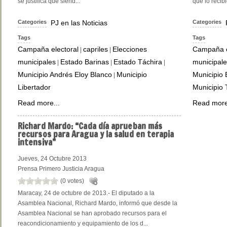
se justifica que siend...
que lo recibi
Categories
PJ en las Noticias
Categories
Tags
Tags
Campaña electoral
capriles
Elecciones
Campaña e
|
|
municipales
Estado Barinas
Estado Táchira
municipale
|
|
|
Municipio Andrés Eloy Blanco
Municipio
Municipio
|
Libertador
Municipio T
Read more...
Read more
Richard
Mardo: “Cada día aprueban más
recursos para Aragua y la salud en terapia
intensiva”
Jueves, 24 Octubre 2013
Prensa Primero Justicia Aragua
(0 votes)
Maracay, 24 de octubre de 2013.- El diputado a la
Asamblea Nacional, Richard Mardo, informó que desde la
Asamblea Nacional se han aprobado recursos para el
reacondicionamiento y equipamiento de los d...