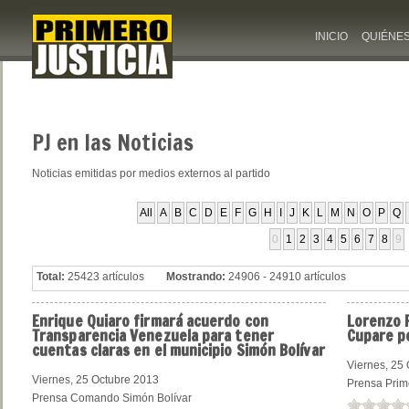
INICIO
QUIÉNE
PJ
en las Noticias
Noticias emitidas por medios externos al partido
All
A
B
C
D
E
F
G
H
I
J
K
L
M
N
O
P
Q
0
1
2
3
4
5
6
7
8
9
Total:
25423 artículos
Mostrando:
24906 - 24910 artículos
Enrique
Quiaro firmará acuerdo con
Lorenzo
P
Transparencia Venezuela para tener
Cupare p
cuentas claras en el municipio Simón Bolívar
Viernes, 25
Viernes, 25 Octubre 2013
Prensa Prim
Prensa Comando Simón Bolívar