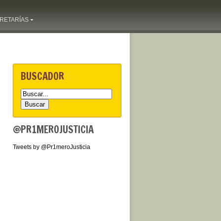
RETARÍAS
BUSCADOR
@PR1MEROJUSTICIA
Tweets by @Pr1meroJusticia