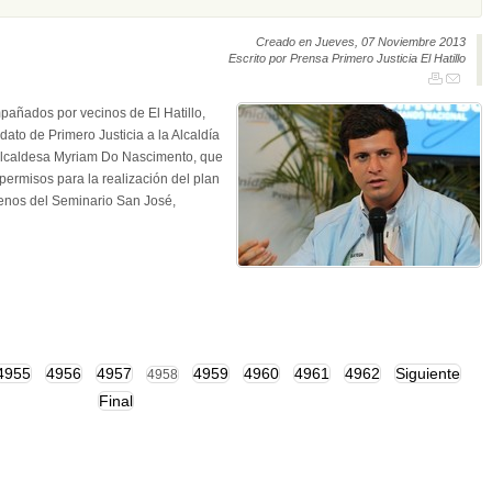
Creado en Jueves, 07 Noviembre 2013
Escrito por Prensa Primero Justicia El Hatillo
añados por vecinos de El Hatillo,
ato de Primero Justicia a la Alcaldía
a alcaldesa Myriam Do Nascimento, que
ermisos para la realización del plan
renos del Seminario San José,
4955
4956
4957
4959
4960
4961
4962
Siguiente
4958
Final