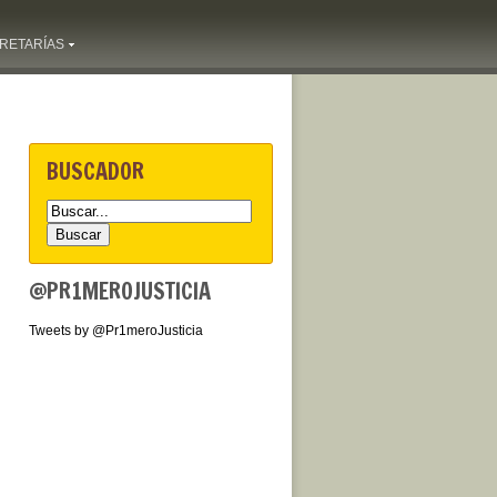
RETARÍAS
BUSCADOR
@PR1MEROJUSTICIA
Tweets by @Pr1meroJusticia