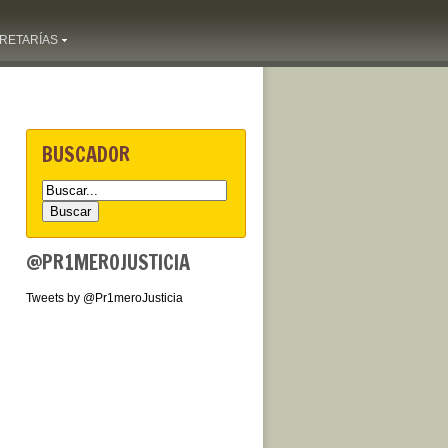
RETARÍAS
BUSCADOR
@PR1MEROJUSTICIA
Tweets by @Pr1meroJusticia