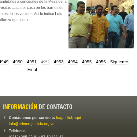
andidatos a concejales de la Mesa de la
isitas casa por casa en los barrios de
tos de los vecinos. Así lo indicó Luis
alianza opositora.
4949
4950
4951
4953
4954
4955
4956
Siguiente
4952
Final
INFORMACIÓN
DE CONTACTO
Contáctenos por correo-e:
haga click aquí
info@primerojusticia.org.ve
Teléfonos