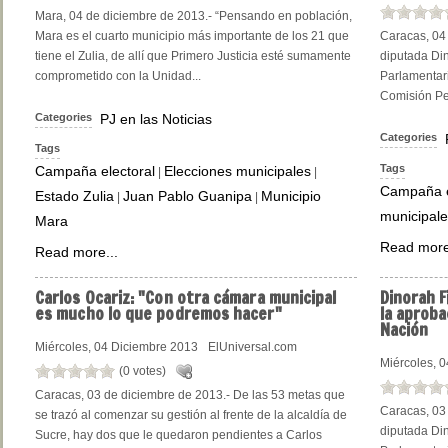
Mara, 04 de diciembre de 2013.- “Pensando en población,
Mara es el cuarto municipio más importante de los 21 que
Caracas, 04 
tiene el Zulia, de allí que Primero Justicia esté sumamente
diputada Din
comprometido con la Unidad...
Parlamentari
Comisión Per
Categories
PJ en las Noticias
Categories
Tags
Tags
Campaña electoral
Elecciones municipales
|
|
Campaña e
Estado Zulia
Juan Pablo Guanipa
Municipio
|
|
municipale
Mara
Read more
Read more...
Carlos
Ocariz: "Con otra cámara municipal
Dinorah
F
es mucho lo que podremos hacer"
la aproba
Nación
Miércoles, 04 Diciembre 2013
ElUniversal.com
Miércoles, 
(0 votes)
Caracas, 03 de diciembre de 2013.- De las 53 metas que
Caracas, 03 
se trazó al comenzar su gestión al frente de la alcaldía de
diputada Din
Sucre, hay dos que le quedaron pendientes a Carlos