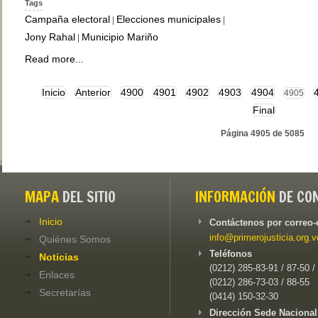
Tags
Campaña electoral
Elecciones municipales
|
|
Jony Rahal
Municipio Mariño
|
Read more...
Inicio
Anterior
4900
4901
4902
4903
4904
4905
Final
Página 4905 de 5085
MAPA
DEL SITIO
INFORMACIÓN
DE CO
Inicio
Contáctenos por correo-
info@primerojusticia.org.v
Quiénes Somos
Teléfonos
Noticias
(0212) 285-83-91 / 87-50 /
Enlaces
(0212) 286-73-03 / 88-55
Secretarías
(0414) 150-32-30
Dirección Sede Nacional