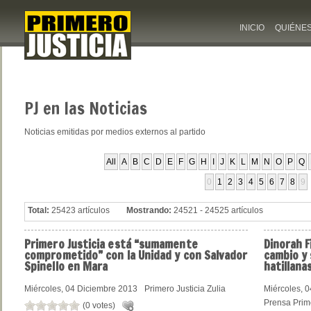
INICIO
QUIÉNE
PJ
en las Noticias
Noticias emitidas por medios externos al partido
All
A
B
C
D
E
F
G
H
I
J
K
L
M
N
O
P
Q
0
1
2
3
4
5
6
7
8
9
Total:
25423 artículos
Mostrando:
24521 - 24525 artículos
Primero
Justicia está “sumamente
Dinorah
F
comprometido” con la Unidad y con Salvador
cambio y 
Spinello en Mara
hatillana
Miércoles, 04 Diciembre 2013
Primero Justicia Zulia
Miércoles, 
Prensa Prime
(0 votes)