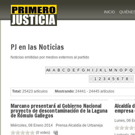
INICIO
QUIÉNE
PJ
en las Noticias
Noticias emitidas por medios externos al partido
All
A
B
C
D
E
F
G
H
I
J
K
L
M
N
O
P
Q
0
1
2
3
4
5
6
7
8
9
Total:
25423 artículos
Mostrando:
24441 - 24445 artículos
Marcano
presentará al Gobierno Nacional
Alcaldía
d
proyecto de descontaminación de la Laguna
empresa 
de Rómulo Gallegos
Lunes, 06 E
Miércoles, 08 Enero 2014
Prensa Alcaldía de Urbaneja
(0 votes)