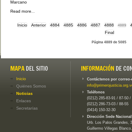
Marcano
Read more...
Inicio
Anterior
4884
4885
4886
4887
4888
4889
Final
Página 4889 de 5085
MAPA
DEL SITIO
INFORMACIÓN
DE CO
Inicio
Contáctenos por correo-
info@primerojusticia.org.v
Quiénes Somos
Teléfonos
Noticias
(0212) 285-83-91 / 87-50 /
Enlaces
(0212) 286-73-03 / 88-55
Secretarías
(0414) 150-32-30
Dirección Sede Nacional
Urb. Los Palos Grandes, 3e
Guillermo Villegas Blanco,