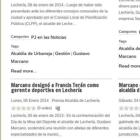
Lechería, 06
Lechería, 08 de enero de 2014.- Luego de haber sido
dinero para i
presentado ante los diferentes consejos comunales de la
Lechería, Gu
ciudad y aprobado por el Consejo Local de Planificación
empresa Seg
Pública (CLPP), el alcalde de Leche...
Categories
Categories
PJ en las Noticias
Tags
Tags
Alcaldía d
Alcaldía de Urbaneja
Gestión
Gustavo
|
|
Marcano
Marcano
Read more
Read more...
Marcano
designó a Francis Terán como
Marcano
gerente deportiva en Lechería
alcaldía 
Lunes, 06 Enero 2014
Prensa Alcaldía de Lechería
Sábado, 04 
(0 votes)
Lechería, 06 de enero de 2013.- En la conmemoración del
Lechería, 04
Día de la Misa del Deporte el alcalde de Lechería, Gustavo
gabinete de 
Marcano, sostendrá una reunión con atletas de diferentes
alcaldía de 
especialidades de la munici...
jurisdicción