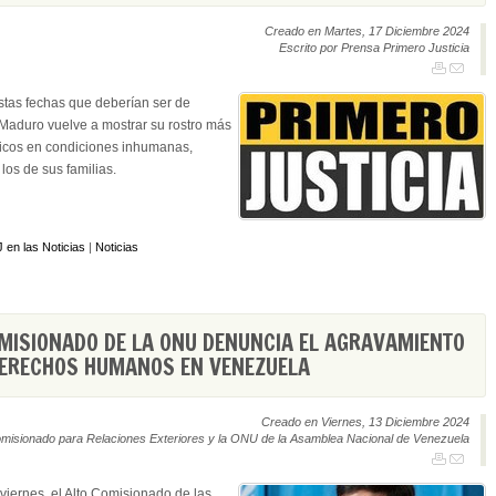
Creado en Martes, 17 Diciembre 2024
Escrito por Prensa Primero Justicia
tas fechas que deberían ser de
 Maduro vuelve a mostrar su rostro más
íticos en condiciones inhumanas,
los de sus familias.
 en las Noticias
|
Noticias
MISIONADO DE LA ONU DENUNCIA EL AGRAVAMIENTO
 DERECHOS HUMANOS EN VENEZUELA
Creado en Viernes, 13 Diciembre 2024
omisionado para Relaciones Exteriores y la ONU de la Asamblea Nacional de Venezuela
viernes, el Alto Comisionado de las