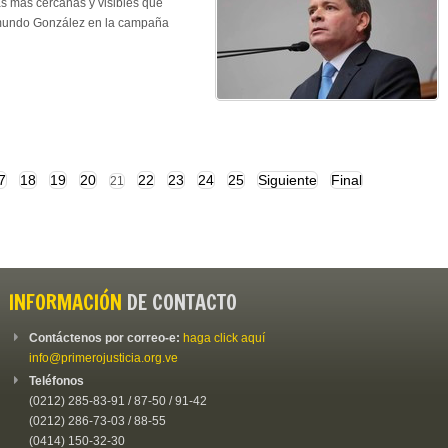
as más cercanas y visibles que
mundo González en la campaña
7
18
19
20
22
23
24
25
Siguiente
Final
21
INFORMACIÓN
DE CONTACTO
Contáctenos por correo-e:
haga click aquí
info@primerojusticia.org.ve
Teléfonos
(0212) 285-83-91 / 87-50 / 91-42
(0212) 286-73-03 / 88-55
(0414) 150-32-30