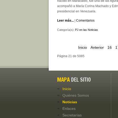
nacido en Maracaibo, fue una de las figur
acompañó a María Corina Machado y Ed
presidencial en Venezuela.
Leer más...
|
Comentarios
Categoría(s):
PJ en las Noticias
Inicio
Anterior
16
1
Página 21 de 5085
MAPA
DEL SITIO
Inicio
Quiénes Somos
Noticias
Enlaces
Secretarías