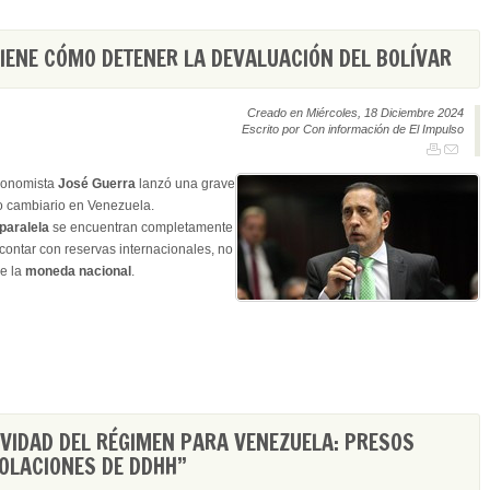
TIENE CÓMO DETENER LA DEVALUACIÓN DEL BOLÍVAR
Creado en Miércoles, 18 Diciembre 2024
Escrito por Con información de El Impulso
economista
José Guerra
lanzó una grave
do cambiario en Venezuela.
paralela
se encuentran completamente
o contar con reservas internacionales, no
e la
moneda nacional
.
AVIDAD DEL RÉGIMEN PARA VENEZUELA: PRESOS
IOLACIONES DE DDHH”