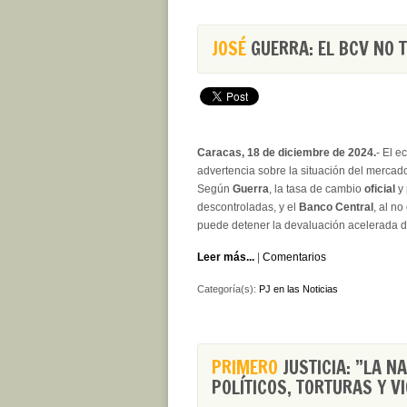
JOSÉ
GUERRA: EL BCV NO 
Caracas, 18 de diciembre de 2024.
- El 
advertencia sobre la situación del merca
Según
Guerra
, la tasa de cambio
oficial
y
descontroladas, y el
Banco Central
, al n
puede detener la devaluación acelerada d
Leer más...
|
Comentarios
Categoría(s):
PJ en las Noticias
PRIMERO
JUSTICIA: ”LA N
POLÍTICOS, TORTURAS Y V