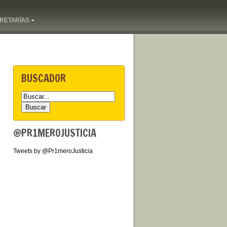
RETARÍAS
BUSCADOR
@PR1MEROJUSTICIA
Tweets by @Pr1meroJusticia