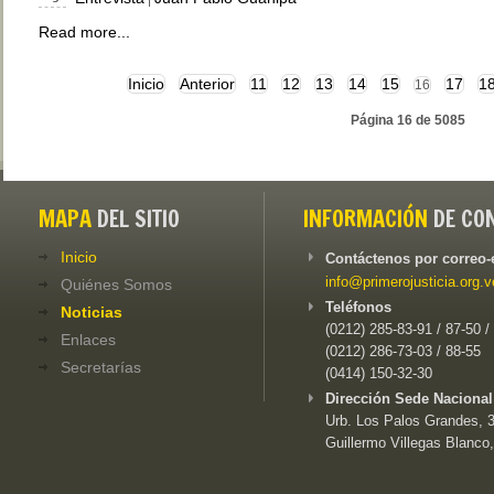
Read more...
Inicio
Anterior
11
12
13
14
15
17
1
16
Página 16 de 5085
MAPA
DEL SITIO
INFORMACIÓN
DE CO
Inicio
Contáctenos por correo-
info@primerojusticia.org.v
Quiénes Somos
Teléfonos
Noticias
(0212) 285-83-91 / 87-50 /
Enlaces
(0212) 286-73-03 / 88-55
Secretarías
(0414) 150-32-30
Dirección Sede Nacional
Urb. Los Palos Grandes, 3e
Guillermo Villegas Blanco,