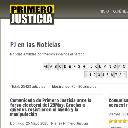
INICIO
QUIÉNE
PJ
en las Noticias
Noticias emitidas por medios externos al partido
All
A
B
C
D
E
F
G
H
I
J
K
L
M
N
O
P
Q
0
1
2
3
4
5
6
7
8
9
Total:
25423 artículos
Mostrando:
76 - 80 artículos
Comunicado
de Primero Justicia ante la
Comunic
farsa electoral del 25May: Gracias a
secuestr
quienes resistieron el miedo y la
manipulación
Viernes, 23
Domingo, 25 Mayo 2025
Prensa Primero Justicia