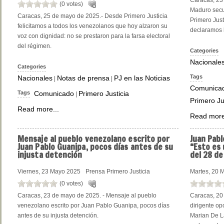
Caracas, 23
(0 votes)
Maduro secu
Caracas, 25 de mayo de 2025.- Desde Primero Justicia
Primero Justi
felicitamos a todos los venezolanos que hoy alzaron su
declaramos l
voz con dignidad: no se prestaron para la farsa electoral
del régimen.
Categories
Nacionale
Categories
Tags
Nacionales
Notas de prensa
PJ en las Noticias
|
|
Comunica
Tags
Comunicado
Primero Justicia
|
Primero Ju
Read more...
Read more
Mensaje
al pueblo venezolano escrito por
Juan
Pabl
Juan Pablo Guanipa, pocos días antes de su
“Esto es 
injusta detención
del 28 de 
Viernes, 23 Mayo 2025
Prensa Primero Justicia
Martes, 20 
(0 votes)
Caracas, 23 de mayo de 2025. - Mensaje al pueblo
Caracas, 20
venezolano escrito por Juan Pablo Guanipa, pocos días
dirigente o
antes de su injusta detención.
Marian De La