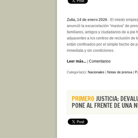
Zulia, 14 de enero 2026
.- El miedo empie
anunció la excarcelación “masiva” de pres
familiares, amigos y ciudadanos de a pie 
adyacentes a los centros de reclusión de 
están confinados por el simple hecho de pen
inmediata y sin condiciones.
Leer más...
|
Comentarios
Categoría(s):
Nacionales
|
Notas de prensa
|
PJ
PRIMERO
JUSTICIA: DEVAL
PONE AL FRENTE DE UNA N