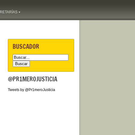
RETARÍAS
BUSCADOR
@PR1MEROJUSTICIA
Tweets by @Pr1meroJusticia