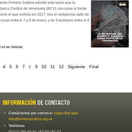
ento Primero Justicia advirtió este lunes que la
l Banco Central de Venezuela (BCV), nos pone al frente
omo el que vivimos en 2017, tras el vertiginoso salto de
ocal entre el 7 y 8 de enero, y de 5 bolívares entre el 9
 en las Noticias
4
5
6
7
9
10
11
12
Siguiente
Final
8
INFORMACIÓN
DE CONTACTO
Contáctenos por correo-e:
haga click aquí
info@primerojusticia.org.ve
Teléfonos
(0212) 285-83-91 / 87-50 / 91-42