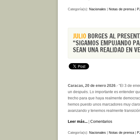
Categoría(s):
Nacionales
|
Notas de prensa
|
PJ
JULIO
BORGES AL PRESENT
“SIGAMOS EMPUJANDO PARA
SEAN UNA REALIDAD EN V
Caracas, 20 de enero 2026
.- “El 3 de en
un después. Lo importante es entender qu
trecho para que haya realmente democraci
hemos puesto unos marcadores muy claro
avanzando y tenemos realmente transición
Leer más...
|
Comentarios
Categoría(s):
Nacionales
|
Notas de prensa
|
PJ