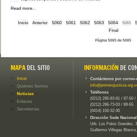
Read more...
Inicio
Anterior
5060
5061
5062
5063
5064
5065
Final
Página 5065 de 5085
MAPA
DEL SITIO
INFORMACIÓN
DE CO
Inicio
Contáctenos por correo-
info@primerojusticia.org.v
Quiénes Somos
Teléfonos
Noticias
(0212) 285-83-91 / 87-50 /
Enlaces
(0212) 286-73-03 / 88-55
Secretarías
(0414) 150-32-30
Dirección Sede Nacional
Urb. Los Palos Grandes, 3e
Guillermo Villegas Blanco,