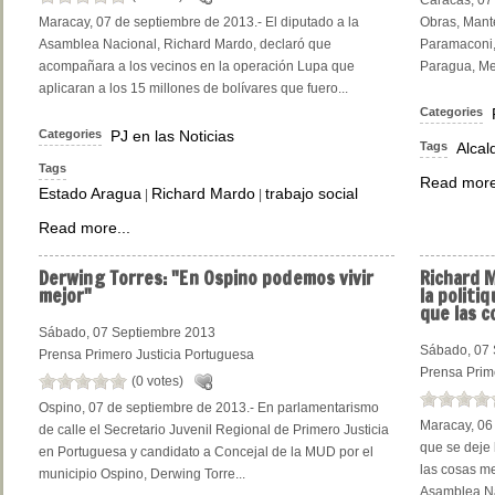
Caracas, 07 
Maracay, 07 de septiembre de 2013.- El diputado a la
Obras, Mante
Asamblea Nacional, Richard Mardo, declaró que
Paramaconi,
acompañara a los vecinos en la operación Lupa que
Paragua, Me
aplicaran a los 15 millones de bolívares que fuero...
Categories
Categories
PJ en las Noticias
Tags
Alcal
Tags
Read more
Estado Aragua
Richard Mardo
trabajo social
|
|
Read more...
Derwing
Torres: "En Ospino podemos vivir
Richard
M
mejor"
la politi
que las 
Sábado, 07 Septiembre 2013
Sábado, 07 
Prensa Primero Justicia Portuguesa
Prensa Prim
(0 votes)
Ospino, 07 de septiembre de 2013.- En parlamentarismo
Maracay, 06 
de calle el Secretario Juvenil Regional de Primero Justicia
que se deje 
en Portuguesa y candidato a Concejal de la MUD por el
las cosas me
municipio Ospino, Derwing Torre...
Asamblea Na