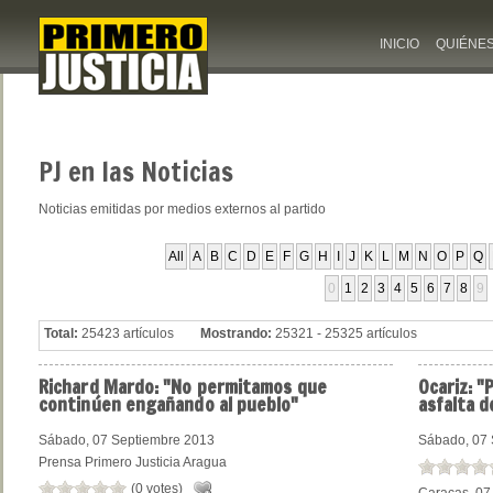
INICIO
QUIÉNE
PJ
en las Noticias
Noticias emitidas por medios externos al partido
All
A
B
C
D
E
F
G
H
I
J
K
L
M
N
O
P
Q
0
1
2
3
4
5
6
7
8
9
Total:
25423 artículos
Mostrando:
25321 - 25325 artículos
Richard
Mardo: "No permitamos que
Ocariz:
"P
continúen engañando al pueblo"
asfalta d
Sábado, 07 Septiembre 2013
Sábado, 07 
Prensa Primero Justicia Aragua
(0 votes)