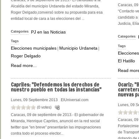
Caracas, 9 de septiembre de 2013.- El candidato a la
Caracas, 09
Alcaldía del municipio Urdaneta del estado Miranda,
“Contacto ve
Roger Delgado,conversó sobre su propuesta para esa
candidato a l
entidad local de cara a las elecciones del ...
Justicia, Elí
Categories
PJ en las Noticias
Categories
Tags
Tags
Elecciones municipales
Municipio Urdaneta
|
|
Elecciones
Roger Delgado
El Hatillo
Read more...
Read more
Capriles:
"Defendemos los derechos de
Ocariz:
"B
nuestro pueblo en todas las instancias"
carreter
nuevas p
Lunes, 09 Septiembre 2013
ElUniversal.com
Lunes, 09 S
(0 votes)
Caracas, 09 de septiembre de 2013.- El gobernador de
Caracas, 09
Miranda, Henrique Capriles, anunció en la red social
Fortalecimie
twitter que "en breve" presentarán las impugnaciones
de Transport
contra todo el proceso elector...
dotando de p