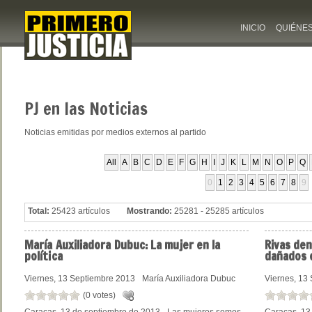
INICIO
QUIÉNE
PJ
en las Noticias
Noticias emitidas por medios externos al partido
All
A
B
C
D
E
F
G
H
I
J
K
L
M
N
O
P
Q
0
1
2
3
4
5
6
7
8
9
Total:
25423 artículos
Mostrando:
25281 - 25285 artículos
María
Auxiliadora Dubuc: La mujer en la
Rivas
den
política
dañados 
Viernes, 13 Septiembre 2013
María Auxiliadora Dubuc
Viernes, 13
(0 votes)