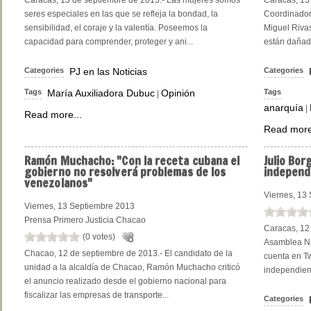
Caracas, 13 de septiembre de 2013.- Las mujeres somos
Caracas, 13 
seres especiales en las que se refleja la bondad, la
Coordinador 
sensibilidad, el coraje y la valentía. Poseemos la
Miguel Riva
capacidad para comprender, proteger y ani...
están dañado
Categories
PJ en las Noticias
Categories
Tags
María Auxiliadora Dubuc
Opinión
Tags
|
anarquía
|
Read more...
Read more
Ramón
Muchacho: "Con la receta cubana el
Julio
Borg
gobierno no resolverá problemas de los
independ
venezolanos"
Viernes, 13
Viernes, 13 Septiembre 2013
Prensa Primero Justicia Chacao
Caracas, 12 
(0 votes)
Asamblea Nac
Chacao, 12 de septiembre de 2013.- El candidato de la
cuenta en Tw
unidad a la alcaldía de Chacao, Ramón Muchacho criticó
independient
el anuncio realizado desde el gobierno nacional para
fiscalizar las empresas de transporte...
Categories