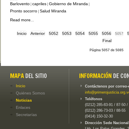
Barlovento
capriles
Gobierno de Miranda
|
|
|
Pronto socorro
Salud Miranda
|
Read more...
Inicio
Anterior
5052
5053
5054
5055
5056
5057
Final
Página 5057 de 5085
MAPA
DEL SITIO
INFORMACIÓN
DE CO
Inicio
Contáctenos por correo-
info@primerojusticia.org.v
Quiénes Somos
Teléfonos
Noticias
(0212) 285-83-91 / 87-50 /
Enlaces
(0212) 286-73-03 / 88-55
Secretarías
(0414) 150-32-30
Dirección Sede Nacional
Urb. Los Palos Grandes, 3e