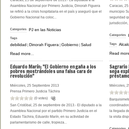
Caracas, 25 de septiembre de 2013.- La diputada a la
Asamblea Nacional por Primero Justicia, Dinorah Figuera
Caracas, 25 
se refirió a la crisis hospitalaria en el país y aseguró que el
municipio Su
Gobierno Nacional ha coloc...
seguridad qu
jurisdicción,
Categories
PJ en las Noticias
Categories
Tags
Tags
Alcal
debilidad
Dinorah Figuera
Gobierno
Salud
|
|
|
Read more
Read more...
Eduardo
Marín: "El Gobierno engaña a los
Sagrario
pobres mostrándoles una falsa cara de
sepa expl
revolución"
préstamo
Miércoles, 25 Septiembre 2013
Miércoles, 
Prensa Primero Justicia Táchira
(0 votes)
Barquisimeto
San Cristóbal, 25 de septiembre de 2013.- El diputado a la
coordinadora
Asamblea Nacional por el partido Primero Justicia en el
la llegada d
Estado Táchira, Eduardo Marín, en su actividad de
la visita dis
parlamentarismo de calle, tropieza...
Categories