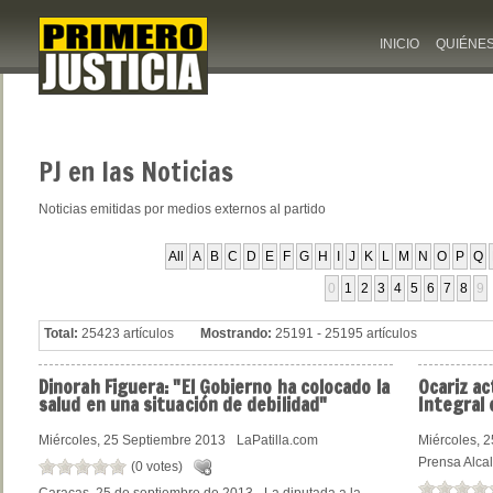
INICIO
QUIÉNE
PJ
en las Noticias
Noticias emitidas por medios externos al partido
All
A
B
C
D
E
F
G
H
I
J
K
L
M
N
O
P
Q
0
1
2
3
4
5
6
7
8
9
Total:
25423 artículos
Mostrando:
25191 - 25195 artículos
Dinorah
Figuera: "El Gobierno ha colocado la
Ocariz
act
salud en una situación de debilidad"
Integral
Miércoles, 25 Septiembre 2013
LaPatilla.com
Miércoles, 
Prensa Alca
(0 votes)