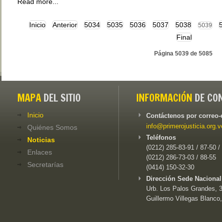
Read more...
Inicio
Anterior
5034
5035
5036
5037
5038
5039
Final
Página 5039 de 5085
MAPA
DEL SITIO
INFORMACIÓN
DE CO
Inicio
Contáctenos por correo-
info@primerojusticia.org.v
Quiénes Somos
Teléfonos
Noticias
(0212) 285-83-91 / 87-50 /
Enlaces
(0212) 286-73-03 / 88-55
Secretarías
(0414) 150-32-30
Dirección Sede Nacional
Urb. Los Palos Grandes, 3e
Guillermo Villegas Blanco,