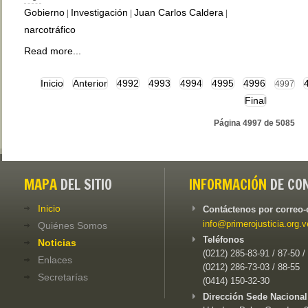
Gobierno
Investigación
Juan Carlos Caldera
|
|
|
narcotráfico
Read more...
Inicio
Anterior
4992
4993
4994
4995
4996
4997
Final
Página 4997 de 5085
MAPA
DEL SITIO
INFORMACIÓN
DE CO
Inicio
Contáctenos por correo-
info@primerojusticia.org.v
Quiénes Somos
Teléfonos
Noticias
(0212) 285-83-91 / 87-50 /
Enlaces
(0212) 286-73-03 / 88-55
Secretarías
(0414) 150-32-30
Dirección Sede Nacional