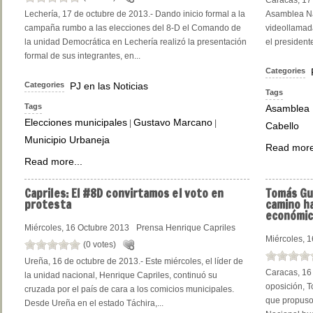
Caracas, 17 
Lechería, 17 de octubre de 2013.- Dando inicio formal a la
Asamblea Na
campaña rumbo a las elecciones del 8-D el Comando de
videollamad
la unidad Democrática en Lechería realizó la presentación
el president
formal de sus integrantes, en...
Categories
Categories
PJ en las Noticias
Tags
Tags
Asamblea 
Elecciones municipales
Gustavo Marcano
|
|
Cabello
Municipio Urbaneja
Read more
Read more...
Capriles:
El #8D convirtamos el voto en
Tomás
Gua
protesta
camino ha
económic
Miércoles, 16 Octubre 2013
Prensa Henrique Capriles
Miércoles, 
(0 votes)
Ureña, 16 de octubre de 2013.- Este miércoles, el líder de
Caracas, 16 
la unidad nacional, Henrique Capriles, continuó su
oposición, T
cruzada por el país de cara a los comicios municipales.
que propuso
Desde Ureña en el estado Táchira,...