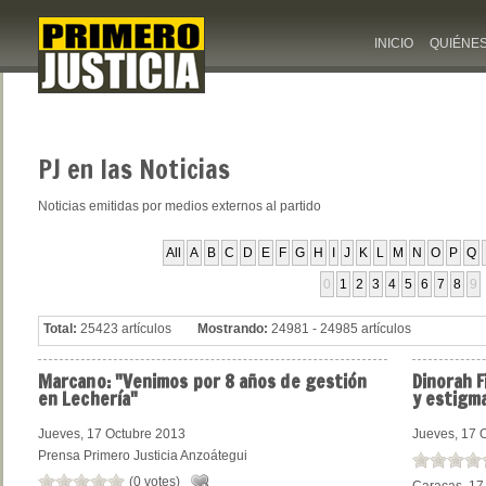
INICIO
QUIÉNE
PJ
en las Noticias
Noticias emitidas por medios externos al partido
All
A
B
C
D
E
F
G
H
I
J
K
L
M
N
O
P
Q
0
1
2
3
4
5
6
7
8
9
Total:
25423 artículos
Mostrando:
24981 - 24985 artículos
Marcano:
"Venimos por 8 años de gestión
Dinorah
F
en Lechería"
y estigma
Jueves, 17 Octubre 2013
Jueves, 17 
Prensa Primero Justicia Anzoátegui
(0 votes)