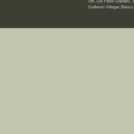
Urb. Los Palos Grandes, 3e
Guillermo Villegas Blanco,