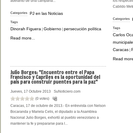
adelanto de una campaña...
los respecti
Cabildo Metro
Categories
PJ en las Noticias
Categories
Tags
Tags
Dinorah Figuera
Gobierno
persecución política
|
|
Carlos Oca
Read more...
municipale
Caracas
|
Read more
Julio
Borges: "Encuentro entre el Papa
Francisco y Capriles es la oportunidad del
país para construir puentes para la paz"
Jueves, 17 Octubre 2013
SuNoticiero.com
(0 votes)
Caracas, 17 de octubre de 2013.- En entrevista con Nelson
Bocaranda y Mariela Celis, el diputado a la Asamblea
Nacional Julio Borges, exhortó al pueblo venezolano a
mantener la fe y prepararse para l...