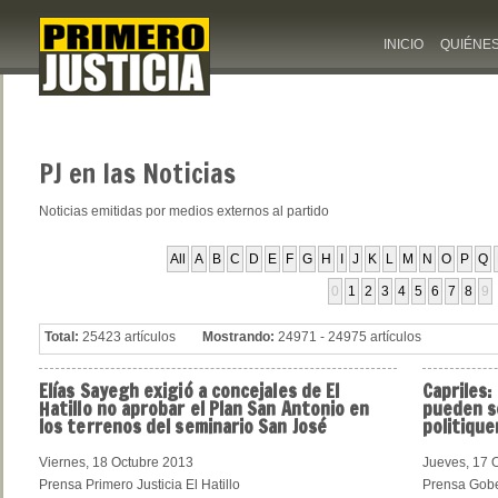
INICIO
QUIÉNE
PJ
en las Noticias
Noticias emitidas por medios externos al partido
All
A
B
C
D
E
F
G
H
I
J
K
L
M
N
O
P
Q
0
1
2
3
4
5
6
7
8
9
Total:
25423 artículos
Mostrando:
24971 - 24975 artículos
Elías
Sayegh exigió a concejales de El
Capriles:
Hatillo no aprobar el Plan San Antonio en
pueden s
los terrenos del seminario San José
politique
Viernes, 18 Octubre 2013
Jueves, 17 
Prensa Primero Justicia El Hatillo
Prensa Gobe