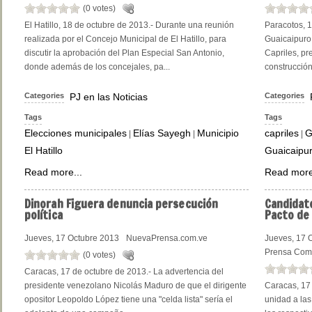
(0 votes)
El Hatillo, 18 de octubre de 2013.- Durante una reunión
Paracotos, 1
realizada por el Concejo Municipal de El Hatillo, para
Guaicaipuro
discutir la aprobación del Plan Especial San Antonio,
Capriles, pr
donde además de los concejales, pa...
construcción
Categories
PJ en las Noticias
Categories
Tags
Tags
Elecciones municipales
Elías Sayegh
Municipio
capriles
G
|
|
|
El Hatillo
Guaicaipu
Read more...
Read more
Dinorah
Figuera denuncia persecución
Candidat
política
Pacto de
Jueves, 17 Octubre 2013
NuevaPrensa.com.ve
Jueves, 17 
Prensa Com
(0 votes)
Caracas, 17 de octubre de 2013.- La advertencia del
presidente venezolano Nicolás Maduro de que el dirigente
Caracas, 17 
opositor Leopoldo López tiene una "celda lista" sería el
unidad a las