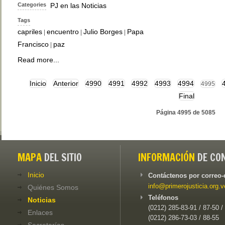
Categories
PJ en las Noticias
Tags
capriles
encuentro
Julio Borges
Papa
|
|
|
Francisco
paz
|
Read more...
Inicio
Anterior
4990
4991
4992
4993
4994
4995
Final
Página 4995 de 5085
MAPA
DEL SITIO
INFORMACIÓN
DE CO
Inicio
Contáctenos por correo-
info@primerojusticia.org.v
Quiénes Somos
Teléfonos
Noticias
(0212) 285-83-91 / 87-50 /
Enlaces
(0212) 286-73-03 / 88-55