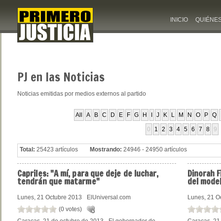
INICIO
QUIÉNE
PJ
en las Noticias
Noticias emitidas por medios externos al partido
All
A
B
C
D
E
F
G
H
I
J
K
L
M
N
O
P
Q
0
1
2
3
4
5
6
7
8
9
Total:
25423 artículos
Mostrando:
24946 - 24950 artículos
Capriles:
"A mí, para que deje de luchar,
Dinorah
F
tendrán que matarme"
del model
Lunes, 21 Octubre 2013
ElUniversal.com
Lunes, 21 O
(0 votes)