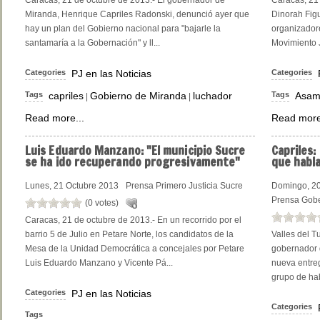
Caracas, 21 de octubre de 2013.- El gobernador de
Caracas, 21 
Miranda, Henrique Capriles Radonski, denunció ayer que
Dinorah Figu
hay un plan del Gobierno nacional para "bajarle la
organizadore
santamaría a la Gobernación" y ll...
Movimiento J
Categories
PJ en las Noticias
Categories
Tags
capriles
Gobierno de Miranda
luchador
Tags
Asam
|
|
Read more...
Read more
Luis
Eduardo Manzano: "El municipio Sucre
Capriles:
se ha ido recuperando progresivamente"
que habl
Lunes, 21 Octubre 2013
Prensa Primero Justicia Sucre
Domingo, 20
Prensa Gobe
(0 votes)
Caracas, 21 de octubre de 2013.- En un recorrido por el
barrio 5 de Julio en Petare Norte, los candidatos de la
Valles del T
Mesa de la Unidad Democrática a concejales por Petare
gobernador 
Luis Eduardo Manzano y Vicente Pá...
nueva entreg
grupo de hab
Categories
PJ en las Noticias
Categories
Tags