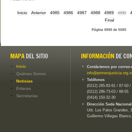
Inicio
Anterior
4985
4986
4987
4988
4989
4990
Final
Página 4990 de 5085
MAPA
DEL SITIO
INFORMACIÓN
DE CO
Inicio
Contáctenos por correo-
info@primerojusticia.org.v
Quiénes Somos
Teléfonos
Noticias
(0212) 285-83-91 / 87-50 /
Enlaces
(0212) 286-73-03 / 88-55
Secretarías
(0414) 150-32-30
Dirección Sede Nacional
Urb. Los Palos Grandes, 3e
Guillermo Villegas Blanco,