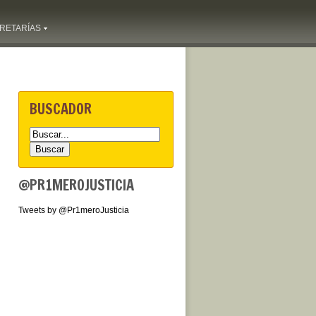
RETARÍAS
BUSCADOR
@PR1MEROJUSTICIA
Tweets by @Pr1meroJusticia