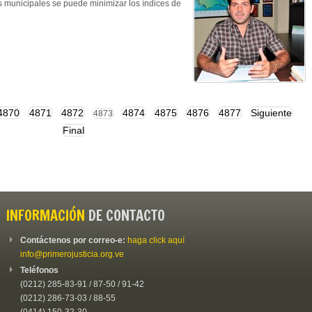
s municipales se puede minimizar los índices de
4870
4871
4872
4874
4875
4876
4877
Siguiente
4873
Final
INFORMACIÓN
DE CONTACTO
Contáctenos por correo-e:
haga click aquí
info@primerojusticia.org.ve
Teléfonos
(0212) 285-83-91 / 87-50 / 91-42
(0212) 286-73-03 / 88-55