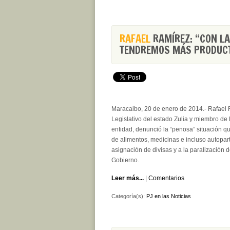
RAFAEL
RAMÍREZ: “CON LA
TENDREMOS MÁS PRODUCT
Maracaibo, 20 de enero de 2014.- Rafael 
Legislativo del estad
o Zulia y miembro de l
entidad, denunció la “penosa” situación q
de alimentos, medicinas e incluso autoparte
asignación de divisas y a la paralización d
Gobierno.
Leer más...
|
Comentarios
Categoría(s):
PJ en las Noticias