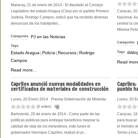
Maracay, 21 de enero de 2014.- El diputado al Consejo
Legislativo del estado Aragua (Clea) por el partido Primero
Caracas, 20 
Justicia, Rodrigo Campos, indicó que ha recibido diversas
Nacional Ju
denuncias de los habitantes...
central la c
Mínima Polic
Categories
PJ en las Noticias
Categories
Tags
Tags
diálo
Estado Aragua
Policía
Recursos
Rodrigo
|
|
|
Campos
Read more
Read more...
Capriles
anunció nuevas modalidades en
Capriles:
certificados de materiales de construcción
pueblo h
Lunes, 20 Enero 2014
Prensa Gobernación de Miranda
Lunes, 20 E
(0 votes)
Barlovento, 20 de enero de 2014.- Como parte de las
Caracas, 18 
políticas públicas para entregar beneficios mejorar la
para buscar 
calidad de vida de los mirandinos, este lunes el
el ministro d
gobernador Henrique Capriles, realizó el pr...
Torres y los 