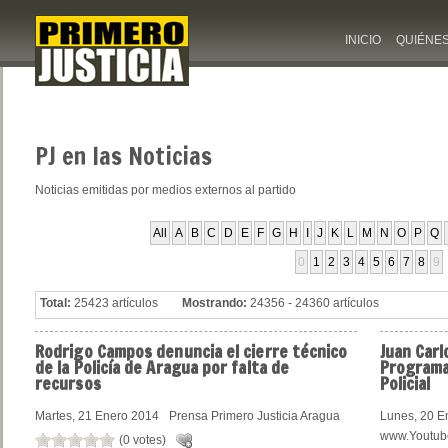
INICIO
QUIÉNE
PJ
en las Noticias
Noticias emitidas por medios externos al partido
All
A
B
C
D
E
F
G
H
I
J
K
L
M
N
O
P
Q
0
1
2
3
4
5
6
7
8
9
Total:
25423 artículos
Mostrando:
24356 - 24360 artículos
Rodrigo
Campos denuncia el cierre técnico
Juan
Carl
de la Policía de Aragua por falta de
Programa
recursos
Policial
Martes, 21 Enero 2014
Prensa Primero Justicia Aragua
Lunes, 20 E
www.Youtube
(0 votes)