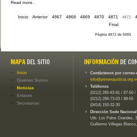
Read more...
Inicio
Anterior
4867
4868
4869
4870
4871
4872
Final
Página 4872 de 5085
MAPA
DEL SITIO
INFORMACIÓN
DE CO
Inicio
Contáctenos por correo-
info@primerojusticia.org.v
Quiénes Somos
Teléfonos
Noticias
(0212) 285-83-91 / 87-50 /
Enlaces
(0212) 286-73-03 / 88-55
Secretarías
(0414) 150-32-30
Dirección Sede Nacional
Urb. Los Palos Grandes, 3e
Guillermo Villegas Blanco,