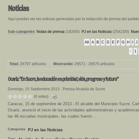
Noticias
Aquí puedes ver las noticias generadas por la redacción de prensa del partid
Sub-categories
:
Notas de prensa
(1926/0)
PJ en las Noticias
(25423/0)
Nues
All
A
B
C
D
E
F
G
H
I
J
0
1
Total:
29797 artículos
Mostrando:
29571 - 29575 artículos
Ocariz:
"En Sucre, la educación es prioridad, vida, progreso y futuro"
Domingo, 15 Septiembre 2013
Prensa Alcaldía de Sucre
(0 votes)
Caracas, 15 de septiembre de 2013.- El alcalde del Municipio Sucre, Car
Ocariz, anunció el inicio de las actividades administrativas y académica
las 46 escuelas municipales, las cuales fueron ...
Categories
PJ en las Noticias
Tags