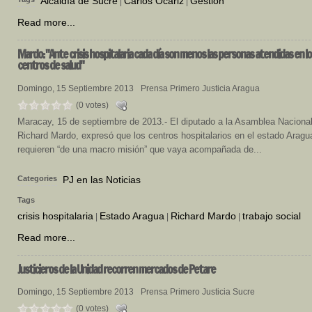
Alcaldía de Sucre
Carlos Ocariz
Gestión
|
|
Read more...
Mardo:
"Ante crisis hospitalaria cada día son menos las personas atendidas en lo
centros de salud"
Domingo, 15 Septiembre 2013
Prensa Primero Justicia Aragua
(0 votes)
Maracay, 15 de septiembre de 2013.- El diputado a la Asamblea Nacional
Richard Mardo, expresó que los centros hospitalarios en el estado Aragu
requieren “de una macro misión” que vaya acompañada de...
Categories
PJ en las Noticias
Tags
crisis hospitalaria
Estado Aragua
Richard Mardo
trabajo social
|
|
|
Read more...
Justicieros
de la Unidad recorren mercados de Petare
Domingo, 15 Septiembre 2013
Prensa Primero Justicia Sucre
(0 votes)