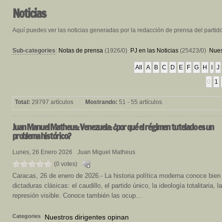
Noticias
Aquí puedes ver las noticias generadas por la redacción de prensa del partid
Sub-categories
:
Notas de prensa
(1926/0)
PJ en las Noticias
(25423/0)
Nues
All
A
B
C
D
E
F
G
H
I
J
0
1
Total:
29797 artículos
Mostrando:
51 - 55 artículos
Juan
Manuel Matheus: Venezuela: ¿por qué el régimen tutelado es un
problema histórico?
Lunes, 26 Enero 2026
Juan Miguel Matheus
(0 votes)
Caracas, 26 de enero de 2026.- La historia política moderna conoce bien
dictaduras clásicas: el caudillo, el partido único, la ideología totalitaria, la
represión visible. Conoce también las ocup...
Categories
Nuestros dirigentes opinan