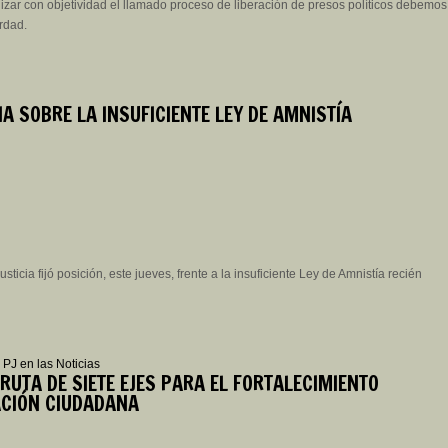
izar con objetividad el llamado proceso de liberación de presos políticos debemos
rdad.
A SOBRE LA INSUFICIENTE LEY DE AMNISTÍA
sticia fijó posición, este jueves, frente a la insuficiente Ley de Amnistía recién
|
PJ en las Noticias
RUTA DE SIETE EJES PARA EL FORTALECIMIENTO
ACIÓN CIUDADANA