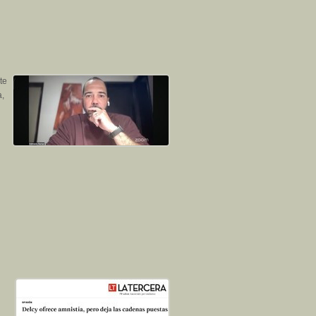
te
a,