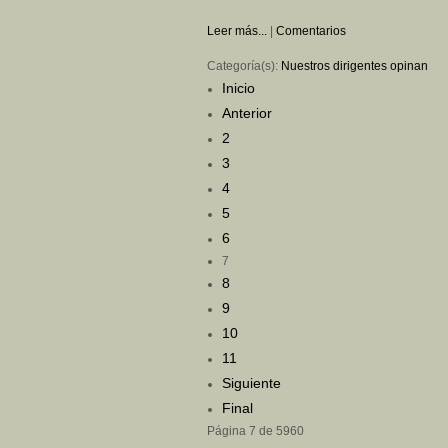
Leer más...
|
Comentarios
Categoría(s):
Nuestros dirigentes opinan
Inicio
Anterior
2
3
4
5
6
7
8
9
10
11
Siguiente
Final
Página 7 de 5960