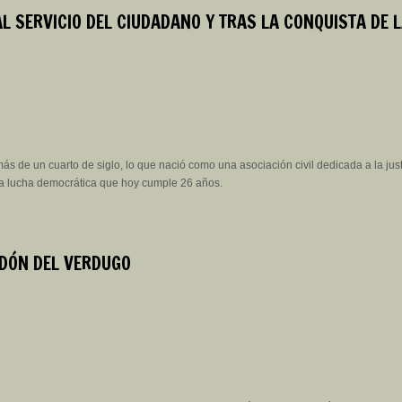
AL SERVICIO DEL CIUDADANO Y TRAS LA CONQUISTA DE L
s de un cuarto de siglo, lo que nació como una asociación civil dedicada a la just
na lucha democrática que hoy cumple 26 años.
DÓN DEL VERDUGO