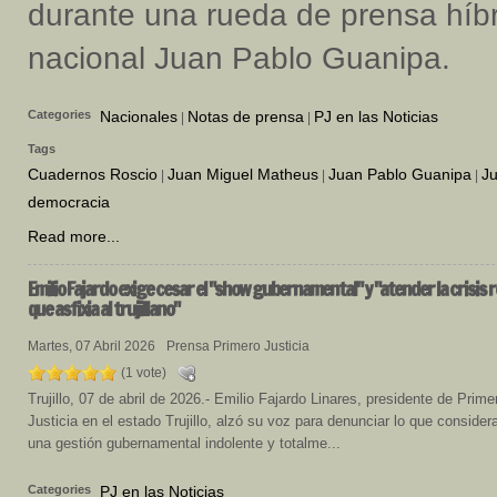
durante una rueda de prensa híbr
nacional Juan Pablo Guanipa.
Categories
Nacionales
Notas de prensa
PJ en las Noticias
|
|
Tags
Cuadernos Roscio
Juan Miguel Matheus
Juan Pablo Guanipa
Ju
|
|
|
democracia
Read more...
Emilio
Fajardo exige cesar el "show gubernamental" y "atender la crisis r
que asfixia al trujillano"
Martes, 07 Abril 2026
Prensa Primero Justicia
(1 vote)
Trujillo, 07 de abril de 2026.- Emilio Fajardo Linares, presidente de Prime
Justicia en el estado Trujillo, alzó su voz para denunciar lo que consider
una gestión gubernamental indolente y totalme...
Categories
PJ en las Noticias