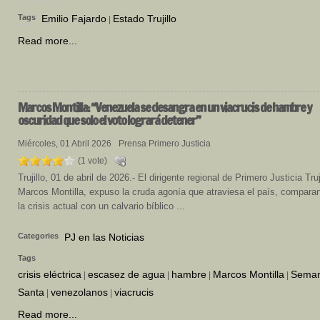
Tags
Emilio Fajardo
Estado Trujillo
|
Read more...
Marcos
Montilla: “Venezuela se desangra en un viacrucis de hambre y
oscuridad que solo el voto logrará detener”
Miércoles, 01 Abril 2026
Prensa Primero Justicia
(1 vote)
Trujillo, 01 de abril de 2026.- El dirigente regional de Primero Justicia Truji
Marcos Montilla, expuso la cruda agonía que atraviesa el país, compara
la crisis actual con un calvario bíblico ...
Categories
PJ en las Noticias
Tags
crisis eléctrica
escasez de agua
hambre
Marcos Montilla
Sema
|
|
|
|
Santa
venezolanos
viacrucis
|
|
Read more...