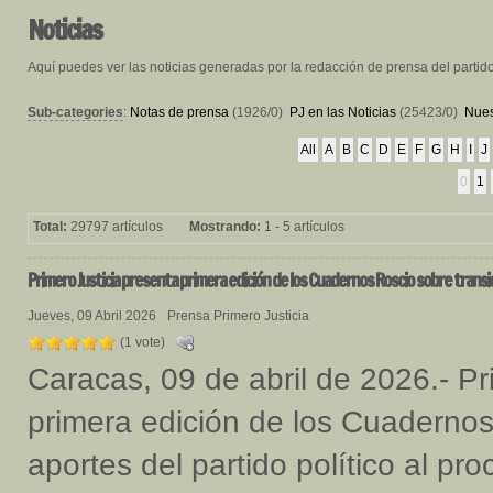
Noticias
Aquí puedes ver las noticias generadas por la redacción de prensa del partid
Sub-categories
:
Notas de prensa
(1926/0)
PJ en las Noticias
(25423/0)
Nues
All
A
B
C
D
E
F
G
H
I
J
0
1
Total:
29797 artículos
Mostrando:
1 - 5 artículos
Primero
Justicia presenta primera edición de los Cuadernos Roscio sobre transi
Jueves, 09 Abril 2026
Prensa Primero Justicia
(1 vote)
Caracas, 09 de abril de 2026.- Pr
primera edición de los Cuadernos
aportes del partido político al pr