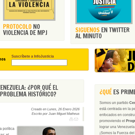
PROTOCOLO
NO
SIGUENOS
EN TWITTER
VIOLENCIA DE MPJ
AL MINUTO
Suscríbete a InfoJusticia
nos
NEZUELA: ¿POR QUÉ EL
¿QUÉ
ES PRIME
 PROBLEMA HISTÓRICO?
Somos un partido
Ce
está centrada en la 
Creado en Lunes, 26 Enero 2026
Escrito por Juan Miguel Matheus
enfocados en construir
promoviendo el
Prog
lograr una Venezuela 
a política
¡Somos la Fu
as: el