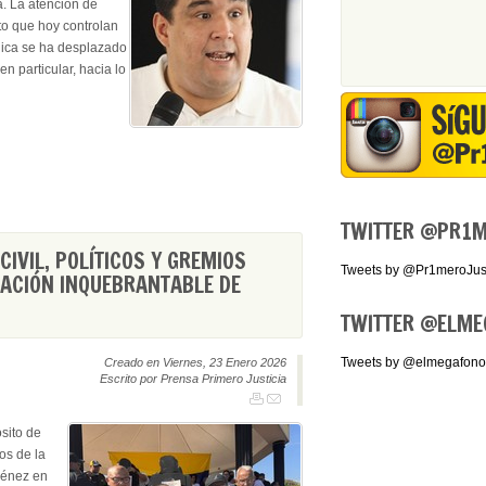
. La atención de
to que hoy controlan
blica se ha desplazado
n particular, hacia lo
TWITTER
@PR1ME
CIVIL, POLÍTICOS Y GREMIOS
Tweets by @Pr1meroJust
ACIÓN INQUEBRANTABLE DE
TWITTER
@ELME
Tweets by @elmegafono
Creado en Viernes, 23 Enero 2026
Escrito por Prensa Primero Justicia
sito de
os de la
ménez en