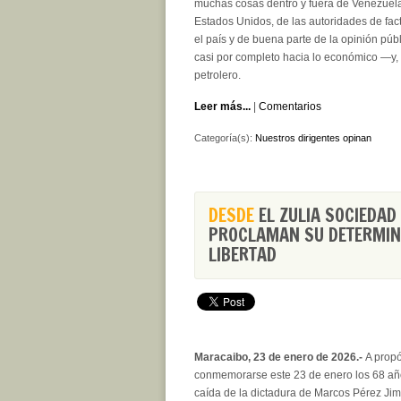
muchas cosas dentro y fuera de Venezuela
Estados Unidos, de las autoridades de fac
el país y de buena parte de la opinión pú
casi por completo hacia lo económico —y, e
petrolero.
Leer más...
|
Comentarios
Categoría(s):
Nuestros dirigentes opinan
DESDE
EL ZULIA SOCIEDAD 
PROCLAMAN SU DETERMIN
LIBERTAD
Maracaibo, 23 de enero de 2026.-
A propó
conmemorarse este 23 de enero los 68 añ
caída de la dictadura de Marcos Pérez Ji