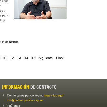
mos que
te
icia
s para
do y
 en las Noticias
0
12
13
14
15
Siguiente
Final
11
INFORMACIÓN
DE CONTACTO
Contáctenos por correo-e:
haga click aquí
info@primerojusticia.org.ve
Teléfonos