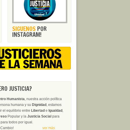
SIGUENOS
POR
INSTAGRAM!
RO JUSTICIA?
ntro Humanista
, nuestra acción política
persona humana y su
Dignidad
, estamos
 el equilibrio entre
Libertad
e
Igualdad
,
reso
Popular y la
Justicia Social
para
para todos por igual.
erza del Cambio!
ver más