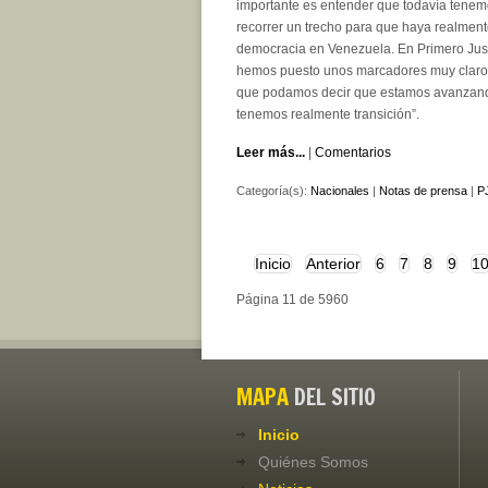
importante es entender que todavía tene
recorrer un trecho para que haya realmen
democracia en Venezuela. En Primero Just
hemos puesto unos marcadores muy claro
que podamos decir que estamos avanzan
tenemos realmente transición”.
Leer más...
|
Comentarios
Categoría(s):
Nacionales
|
Notas de prensa
|
PJ
Inicio
Anterior
6
7
8
9
1
Página 11 de 5960
MAPA
DEL SITIO
Inicio
Quiénes Somos