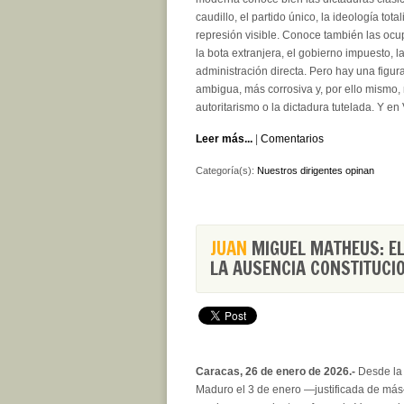
caudillo, el partido único, la ideología totali
represión visible. Conoce también las ocu
la bota extranjera, el gobierno impuesto, l
administración directa. Pero hay una figu
ambigua, más corrosiva y, por ello mismo, 
autoritarismo o la dictadura tutelada. Y e
Leer más...
|
Comentarios
Categoría(s):
Nuestros dirigentes opinan
JUAN
MIGUEL MATHEUS: EL
LA AUSENCIA CONSTITUCI
Caracas, 26 de enero de 2026.-
Desde la 
Maduro el 3 de enero —justificada de má