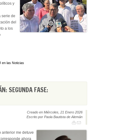
líticos y
 serie de
zación del
to a los
o
 en las Noticias
ÁN: SEGUNDA FASE:
Creado en Miércoles, 21 Enero 2026
Escrito por Paola Bautista de Alemán
o anterior me detuve
 Corresponde ahora