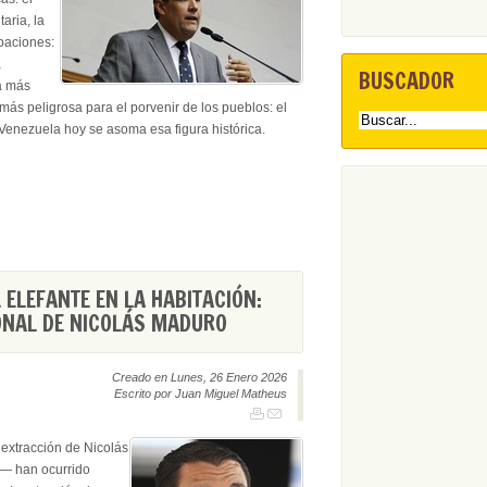
taria, la
paciones:
a
BUSCADOR
ra más
más peligrosa para el porvenir de los pueblos: el
n Venezuela hoy se asoma esa figura histórica.
 ELEFANTE EN LA HABITACIÓN:
ONAL DE NICOLÁS MADURO
Creado en Lunes, 26 Enero 2026
Escrito por Juan Miguel Matheus
extracción de Nicolás
s— han ocurrido