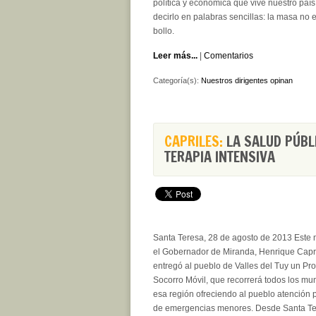
política y económica que vive nuestro país
decirlo en palabras sencillas: la masa no e
bollo.
Leer más...
|
Comentarios
Categoría(s):
Nuestros dirigentes opinan
CAPRILES:
LA SALUD PÚBL
TERAPIA INTENSIVA
Santa Teresa, 28 de agosto de 2013
Este 
el Gobernador de Miranda, Henrique Capri
entregó al pueblo de Valles del Tuy un Pr
Socorro Móvil, que recorrerá todos los mun
esa región ofreciendo al pueblo atención p
de emergencias menores. Desde Santa Te