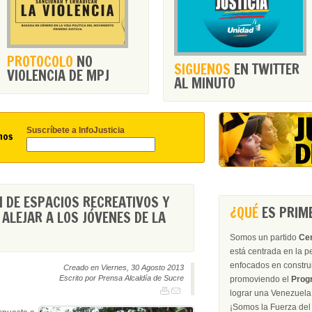
PROTOCOLO
NO
SIGUENOS
EN TWITTER
VIOLENCIA DE MPJ
AL MINUTO
Suscríbete a InfoJusticia
nos
 DE ESPACIOS RECREATIVOS Y
¿QUÉ
ES PRIME
ALEJAR A LOS JÓVENES DE LA
Somos un partido
Ce
está centrada en la 
enfocados en construir
Creado en Viernes, 30 Agosto 2013
Escrito por Prensa Alcaldía de Sucre
promoviendo el
Prog
lograr una Venezuela 
¡Somos la Fu