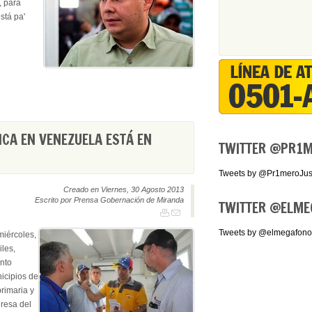
, para
stá pa'
ICA EN VENEZUELA ESTÁ EN
TWITTER
@PR1ME
Tweets by @Pr1meroJust
Creado en Viernes, 30 Agosto 2013
Escrito por Prensa Gobernación de Miranda
TWITTER
@ELME
Tweets by @elmegafono
miércoles,
les,
onto
icipios de
rimaria y
resa del