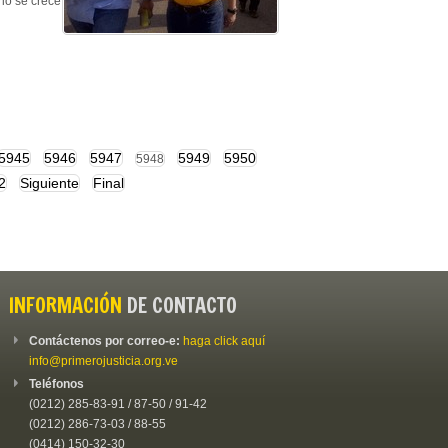
rio se crece
5945
5946
5947
5949
5950
5948
2
Siguiente
Final
INFORMACIÓN
DE CONTACTO
Contáctenos por correo-e:
haga click aquí
info@primerojusticia.org.ve
Teléfonos
(0212) 285-83-91 / 87-50 / 91-42
(0212) 286-73-03 / 88-55
(0414) 150-32-30