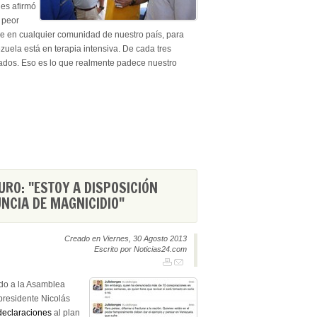
les afirmó
l peor
se en cualquier comunidad de nuestro país, para
uela está en terapia intensiva. De cada tres
rados. Eso es lo que realmente padece nuestro
RO: "ESTOY A DISPOSICIÓN
NCIA DE MAGNICIDIO"
Creado en Viernes, 30 Agosto 2013
Escrito por Noticias24.com
ado a la Asamblea
presidente Nicolás
declaraciones
al plan