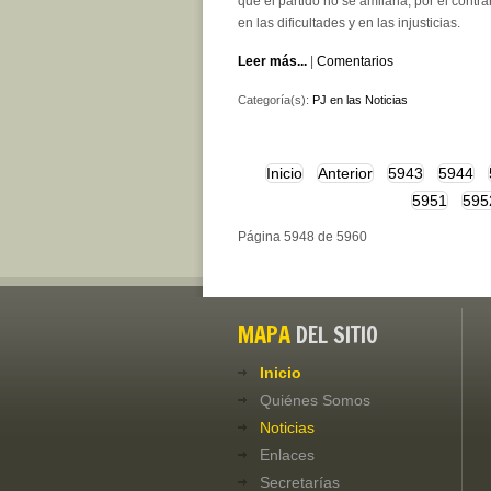
que el partido no se amilana, por el contra
en las dificultades y en las injusticias.
Leer más...
|
Comentarios
Categoría(s):
PJ en las Noticias
Inicio
Anterior
5943
5944
5951
595
Página 5948 de 5960
MAPA
DEL SITIO
Inicio
Quiénes Somos
Noticias
Enlaces
Secretarías