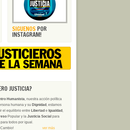
SIGUENOS
POR
INSTAGRAM!
RO JUSTICIA?
ntro Humanista
, nuestra acción política
persona humana y su
Dignidad
, estamos
 el equilibrio entre
Libertad
e
Igualdad
,
reso
Popular y la
Justicia Social
para
para todos por igual.
erza del Cambio!
ver más