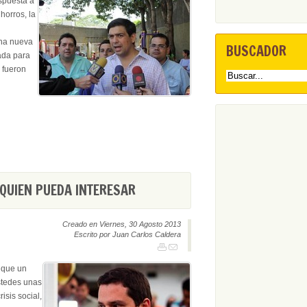
spuesta a
horros, la
una nueva
BUSCADOR
ada para
e fueron
QUIEN PUEDA INTERESAR
Creado en Viernes, 30 Agosto 2013
Escrito por Juan Carlos Caldera
 que un
ustedes unas
risis social,