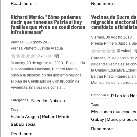
Read more...
Read more...
Richard
Mardo: "Cómo podemos
Vecinos
de Sucre de
decir que tenemos Patria si hay
migración electoral 
familias que viven en condiciones
candidato oficialista
infrahumanas"
Viernes, 30 Agosto 2013
Viernes, 30 Agosto 2013
Prensa Primero Justicia Su
Prensa Primero Justicia Aragua
(0 votes)
(0 votes)
Caracas, 29 de agosto de 2
Maracay, 29 de agosto de 2013.- El diputado
dirigentes vecinales se con
a la Asamblea Nacional, Richard Mardo,
la Unidad Educativa Experi
puso a la disposición del gobierno regional
Beltrán Prieto Figueroa, en
el plan de Certificado de Construcción de
Montecristo de la parroquia
Viviendas, una vez que constat...
Categories
PJ en las Not
Categories
PJ en las Noticias
Tags
Tags
Elecciones municipales
Estado Aragua
Richard Mardo
|
|
Gabay
Municipio Sucr
|
trabajo social
Read more...
Read more...