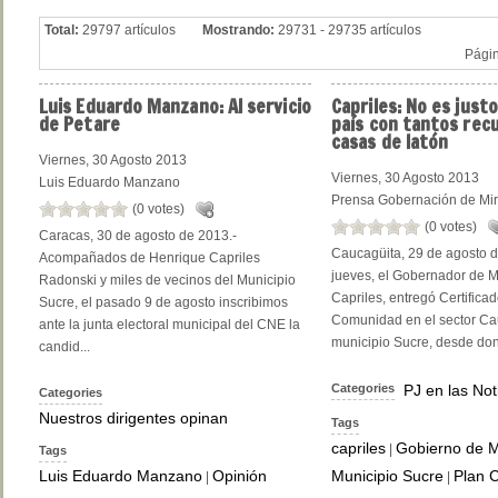
Total:
29797 artículos
Mostrando:
29731 - 29735 artículos
Pági
Luis
Eduardo Manzano: Al servicio
Capriles:
No es justo
de Petare
país con tantos rec
casas de latón
Viernes, 30 Agosto 2013
Viernes, 30 Agosto 2013
Luis Eduardo Manzano
Prensa Gobernación de Mi
(0 votes)
(0 votes)
Caracas, 30 de agosto de 2013.-
Caucagüita, 29 de agosto d
Acompañados de Henrique Capriles
jueves, el Gobernador de 
Radonski y miles de vecinos del Municipio
Capriles, entregó Certifica
Sucre, el pasado 9 de agosto inscribimos
Comunidad en el sector Ca
ante la junta electoral municipal del CNE la
municipio Sucre, desde don
candid...
Categories
PJ en las Not
Categories
Nuestros dirigentes opinan
Tags
capriles
Gobierno de 
|
Tags
Luis Eduardo Manzano
Opinión
Municipio Sucre
Plan 
|
|