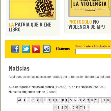
PROTOCOLO
NO
LA
PATRIA QUE VIENE -
VIOLENCIA DE MPJ
LIBRO -
Suscríbete a InfoJusticia
Síguenos
Noticias
Aquí puedes ver las noticias generadas por la redacción de prensa del part
Sub-categories
:
Notas de prensa
(1926/0)
PJ en las Noticias
(25423/0)
Nuestros dirigentes opinan
(2758/0)
All
A
B
C
D
E
F
G
H
I
J
K
L
M
N
O
P
Q
R
S
T
U
V
0
1
2
3
4
5
6
7
8
9