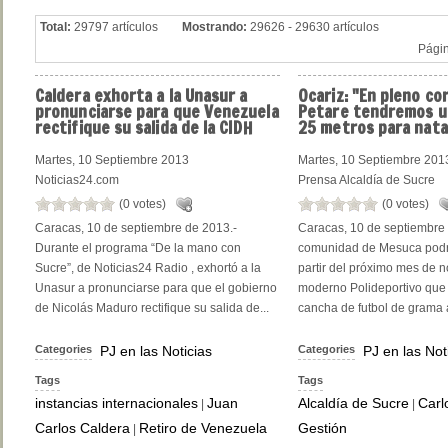
Total:
29797 artículos
Mostrando:
29626 - 29630 artículos
Pági
Caldera
exhorta a la Unasur a
Ocariz:
"En pleno co
pronunciarse para que Venezuela
Petare tendremos un
rectifique su salida de la CIDH
25 metros para nata
Martes, 10 Septiembre 2013
Martes, 10 Septiembre 201
Noticias24.com
Prensa Alcaldía de Sucre
(0 votes)
(0 votes)
Caracas, 10 de septiembre de 2013.-
Caracas, 10 de septiembre 
Durante el programa “De la mano con
comunidad de Mesuca podrá
Sucre”, de Noticias24 Radio , exhortó a la
partir del próximo mes de 
Unasur a pronunciarse para que el gobierno
moderno Polideportivo qu
de Nicolás Maduro rectifique su salida de...
cancha de futbol de grama art
Categories
PJ en las Noticias
Categories
PJ en las Not
Tags
Tags
instancias internacionales
Juan
Alcaldía de Sucre
Carl
|
|
Carlos Caldera
Retiro de Venezuela
Gestión
|