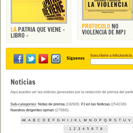
PROTOCOLO
NO
LA
PATRIA QUE VIENE -
VIOLENCIA DE MPJ
LIBRO -
Suscríbete a InfoJusticia
Síguenos
Noticias
Aquí puedes ver las noticias generadas por la redacción de prensa del part
Sub-categories
:
Notas de prensa
(1926/0)
PJ en las Noticias
(25423/0)
Nuestros dirigentes opinan
(2758/0)
All
A
B
C
D
E
F
G
H
I
J
K
L
M
N
O
P
Q
R
S
T
U
V
0
1
2
3
4
5
6
7
8
9