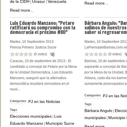
de la CIDH
Unasur
Venezuela
|
|
Read more...
Read more...
Luis
Eduardo Manzano: "Petare
Bárbara
Angulo: "Ba
ratificará su compromiso con la
salimos de nuestros
democracia el próximo #8D"
saber si regresarem
Martes, 10 Septiembre 2013
Martes, 10 Septiembre 201
Prensa Primero Justicia Sucre
LaPrensadeBarinas,com.v
(0 votes)
(0 votes)
Caracas, 10 de septiembre de 2013.- El
Barinas, 10 de septiembre 
candidato a concejal de Petare por la Mesa
aspirante a concejal de Bari
de la Unidad Democrática, Luis Eduardo
por la Mesa de la Unidad, 
Manzano, aseguró que la alternativa
Aldana, cada día los barine
democrática resultará vencedora en el
sumamente preocupados por
muni...
Categories
PJ en las Not
Categories
PJ en las Noticias
Tags
Tags
Bárbara Angulo
Elecci
|
Elecciones municipales
Luis
|
municipales
Municipio 
|
Eduardo Manzano
Municipio Sucre
|
Read more...