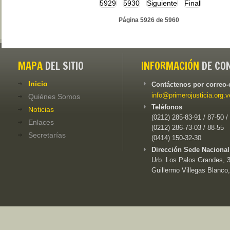
5929
5930
Siguiente
Final
Página 5926 de 5960
MAPA
DEL SITIO
INFORMACIÓN
DE CO
Inicio
Contáctenos por correo-
info@primerojusticia.org.v
Quiénes Somos
Teléfonos
Noticias
(0212) 285-83-91 / 87-50 /
Enlaces
(0212) 286-73-03 / 88-55
Secretarías
(0414) 150-32-30
Dirección Sede Nacional
Urb. Los Palos Grandes, 3e
Guillermo Villegas Blanco,