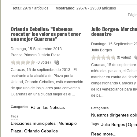
Total:
29797 artículos
Mostrando:
29576 - 29580 artículos
Pági
Orlando
Ceballos: "Debemos
Julio
Borges: Marcha
rescatar los valores para tener
desastre
una mejor Guarenas"
Domingo, 15 Septiembre 2
Domingo, 15 Septiembre 2013
Julio Borges
Prensa Primero Justicia Plaza
(0 votes)
(0 votes)
Caracas, 15 de septiembre 
Caracas, 15 de septiembre de 2013.- El
miércoles pasado, el Gobie
aspirante a la alcaldía de Plaza por la
marchar en contra del fasc
Unidad, Orlando Ceballos, está convencido
congestionando Caracas y 
de que uno de los pilares para convertir a
de los venezolanos para in
Guarenas en una ciudad mejor es el ...
de pa...
Categories
PJ en las Noticias
Categories
Nuestros dirigentes op
Tags
Elecciones municipales
Municipio
|
Tags
Julio Borges
Opin
|
Plaza
Orlando Ceballos
|
Read more...