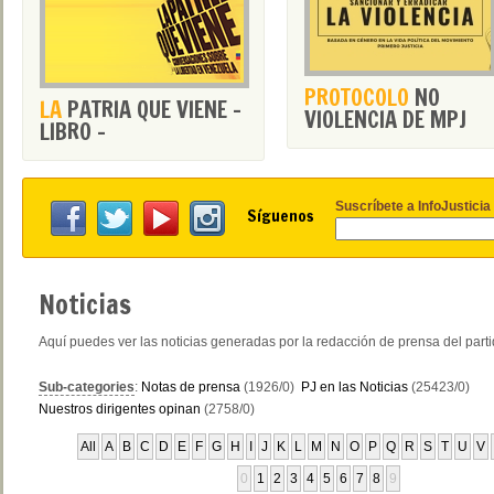
PROTOCOLO
NO
LA
PATRIA QUE VIENE -
VIOLENCIA DE MPJ
LIBRO -
Suscríbete a InfoJusticia
Síguenos
Noticias
Aquí puedes ver las noticias generadas por la redacción de prensa del part
Sub-categories
:
Notas de prensa
(1926/0)
PJ en las Noticias
(25423/0)
Nuestros dirigentes opinan
(2758/0)
All
A
B
C
D
E
F
G
H
I
J
K
L
M
N
O
P
Q
R
S
T
U
V
0
1
2
3
4
5
6
7
8
9