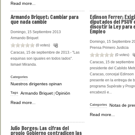
Read more...
Armando
Briquet: Cambiar para
Edinson
Ferrer: Exig
que nada cambie
diputados del PSUV e
discutir la Ley para 
Empleo
Domingo, 15 Septiembre 2013
Armando Briquet
Domingo, 15 Septiembre 2
(0 votes)
Prensa Primero Justicia
Caracas, 15 de septiembre de 2013.- "Las
(0 votes)
esquinas son iguales en todos lados".
Caracas, 15 de septiembre 
Ismael Miranda.
presidente del Cabildo Met
Caracas, concejal Edinson 
Categories
presente en la entrega de 
Nuestros dirigentes opinan
programa Supérate y Prog
encabezó e...
Tags
Armando Briquet
Opinión
|
Read more...
Categories
Notas de pre
Read more...
Julio
Borges: Las cifras del
propio Gobierno contradicen las