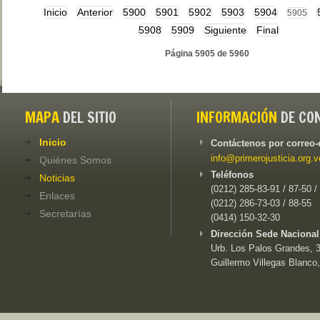
Inicio
Anterior
5900
5901
5902
5903
5904
5905
5908
5909
Siguiente
Final
Página 5905 de 5960
MAPA
DEL SITIO
INFORMACIÓN
DE CO
Inicio
Contáctenos por correo-
info@primerojusticia.org.v
Quiénes Somos
Teléfonos
Noticias
(0212) 285-83-91 / 87-50 /
Enlaces
(0212) 286-73-03 / 88-55
Secretarías
(0414) 150-32-30
Dirección Sede Nacional
Urb. Los Palos Grandes, 3e
Guillermo Villegas Blanco,