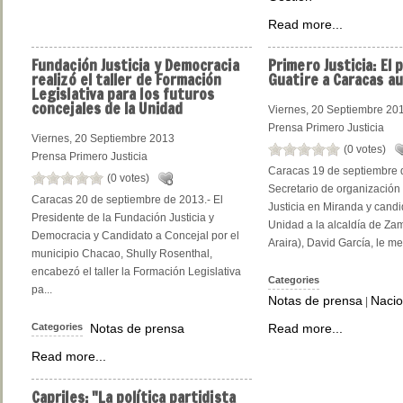
Read more...
Fundación
Justicia y Democracia
Primero
Justicia: El 
realizó el taller de Formación
Guatire a Caracas 
Legislativa para los futuros
concejales de la Unidad
Viernes, 20 Septiembre 20
Prensa Primero Justicia
Viernes, 20 Septiembre 2013
(0 votes)
Prensa Primero Justicia
Caracas 19 de septiembre d
(0 votes)
Secretario de organización
Caracas 20 de septiembre de 2013.- El
Justicia en Miranda y candi
Presidente de la Fundación Justicia y
Unidad a la alcaldía de Zam
Democracia y Candidato a Concejal por el
Araira), David García, le met
municipio Chacao, Shully Rosenthal,
encabezó el taller la Formación Legislativa
Categories
pa...
Notas de prensa
Nacio
|
Categories
Notas de prensa
Read more...
Read more...
Capriles:
"La política partidista