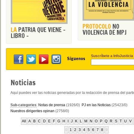
PROTOCOLO
NO
LA
PATRIA QUE VIENE -
VIOLENCIA DE MPJ
LIBRO -
Suscríbete a InfoJusticia
Síguenos
Noticias
Aquí puedes ver las noticias generadas por la redacción de prensa del part
Sub-categories
:
Notas de prensa
(1926/0)
PJ en las Noticias
(25423/0)
Nuestros dirigentes opinan
(2758/0)
All
A
B
C
D
E
F
G
H
I
J
K
L
M
N
O
P
Q
R
S
T
U
V
0
1
2
3
4
5
6
7
8
9