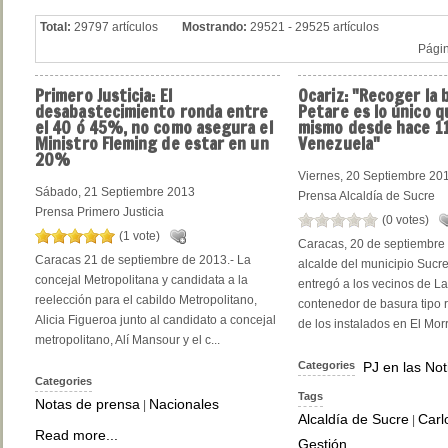
Total:
29797 artículos
Mostrando:
29521 - 29525 artículos
Pági
Primero
Justicia: El
Ocariz:
"Recoger la 
desabastecimiento ronda entre
Petare es lo único q
el 40 ó 45%, no como asegura el
mismo desde hace 1
Ministro Fleming de estar en un
Venezuela"
20%
Viernes, 20 Septiembre 20
Sábado, 21 Septiembre 2013
Prensa Alcaldía de Sucre
Prensa Primero Justicia
(0 votes)
(1 vote)
Caracas, 20 de septiembre 
Caracas 21 de septiembre de 2013.- La
alcalde del municipio Sucre
concejal Metropolitana y candidata a la
entregó a los vecinos de L
reelección para el cabildo Metropolitano,
contenedor de basura tipo 
Alicia Figueroa junto al candidato a concejal
de los instalados en El Morro
metropolitano, Alí Mansour y el c...
Categories
PJ en las Not
Categories
Tags
Notas de prensa
Nacionales
|
Alcaldía de Sucre
Carl
|
Read more...
Gestión