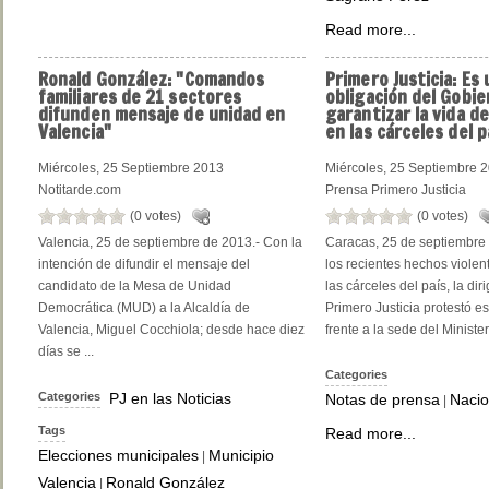
Read more...
Ronald
González: "Comandos
Primero
Justicia: Es 
familiares de 21 sectores
obligación del Gobie
difunden mensaje de unidad en
garantizar la vida de
Valencia"
en las cárceles del p
Miércoles, 25 Septiembre 2013
Miércoles, 25 Septiembre 
Notitarde.com
Prensa Primero Justicia
(0 votes)
(0 votes)
Valencia, 25 de septiembre de 2013.- Con la
Caracas, 25 de septiembre 
intención de difundir el mensaje del
los recientes hechos violen
candidato de la Mesa de Unidad
las cárceles del país, la dir
Democrática (MUD) a la Alcaldía de
Primero Justicia protestó e
Valencia, Miguel Cocchiola; desde hace diez
frente a la sede del Ministeri
días se ...
Categories
Categories
PJ en las Noticias
Notas de prensa
Nacio
|
Tags
Read more...
Elecciones municipales
Municipio
|
Valencia
Ronald González
|