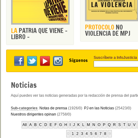
PROTOCOLO
NO
LA
PATRIA QUE VIENE -
VIOLENCIA DE MPJ
LIBRO -
Suscríbete a InfoJusticia
Síguenos
Noticias
Aquí puedes ver las noticias generadas por la redacción de prensa del part
Sub-categories
:
Notas de prensa
(1926/0)
PJ en las Noticias
(25423/0)
Nuestros dirigentes opinan
(2758/0)
All
A
B
C
D
E
F
G
H
I
J
K
L
M
N
O
P
Q
R
S
T
U
V
0
1
2
3
4
5
6
7
8
9