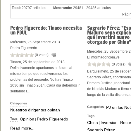
Total:
29797 artículos
Mostrando:
29481 - 29485 artículos
Pági
Pedro
Figueredo: Tinaco necesita
Sagrario
Pérez: "Es
un PDUL
Maduro sepa explicar
qué invertirá nuevo
otorgado por China"
Miércoles, 25 Septiembre 2013
Pedro Figueredo
Miércoles, 25 Septiembre 
(0 votes)
ElInformador.com.ve
Tinaco, 25 de septiembre de 2013.-
(0 votes)
Definitivamente apuntamos al futuro, al
Barquisimeto, 25 de septie
mismo tiempo que resolveremos los
Sagrario Pérez, coordinado
problemas del presente. No hay Tinaco
Primero Justicia, reaccionó
2030 sin Tinaco 2014. Cada día debemos ir
de Nicolás Maduro a tierra
sentando l...
luego de la visita dispensad
Categories
Categories
PJ en las Not
Nuestros dirigentes opinan
Tags
Tags
Opinión
Pedro Figueredo
|
China
Inversión
Recu
|
|
Read more...
Sagrario Pérez