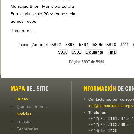
Municipio Brión
Municipio Eulalia
|
Buroz
Municipio Páez
Venezuela
|
|
Somos Todos
Read more...
Inicio
Anterior
5892
5893
5894
5895
5896
5897
5900
5901
Siguiente
Final
Página 5897 de 5960
MAPA
DEL SITIO
INFORMACIÓN
DE CO
Inicio
Contáctenos por correo-
info@primerojusticia.org.v
Quiénes Somos
Teléfonos
Noticias
(0212) 285-83-91 / 87-50 /
Enlaces
(0212) 286-73-03 / 88-55
Secretarías
(0414) 150-32-30