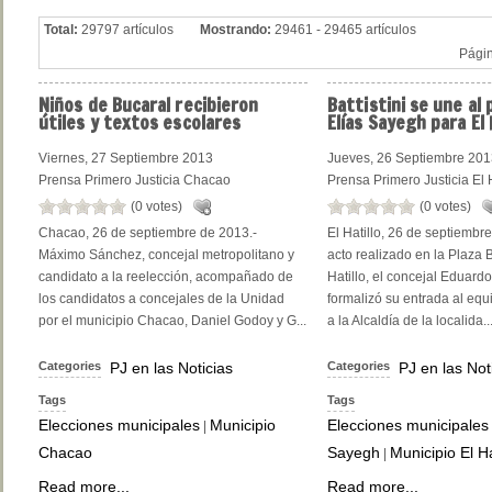
Total:
29797 artículos
Mostrando:
29461 - 29465 artículos
Pági
Niños
de Bucaral recibieron
Battistini
se une al 
útiles y textos escolares
Elías Sayegh para El 
Viernes, 27 Septiembre 2013
Jueves, 26 Septiembre 20
Prensa Primero Justicia Chacao
Prensa Primero Justicia El H
(0 votes)
(0 votes)
Chacao, 26 de septiembre de 2013.-
El Hatillo, 26 de septiembr
Máximo Sánchez, concejal metropolitano y
acto realizado en la Plaza B
candidato a la reelección, acompañado de
Hatillo, el concejal Eduardo 
los candidatos a concejales de la Unidad
formalizó su entrada al equ
por el municipio Chacao, Daniel Godoy y G...
a la Alcaldía de la localida..
Categories
PJ en las Noticias
Categories
PJ en las Not
Tags
Tags
Elecciones municipales
Municipio
Elecciones municipales
|
Chacao
Sayegh
Municipio El Ha
|
Read more...
Read more...