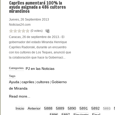
Capriles
aumentará 100% la
ayuda asignada a 486 cultores
mirandinos
Jueves, 26 Septiembre 2013
Noticias24.com
(0 votes)
Caracas, 26 de septiembre de 2013.- El
gobernador del estado Miranda Henrique
Capriles Radonski, durante un encuentro
con los cultores de Los Teques, anunció que
la colaboración que hace la Gobernaci...
Categories
PJ en las Noticias
Tags
Ayuda
capriles
cultores
Gobierno
|
|
|
de Miranda
Read more...
Inicio
Anterior
5888
5889
5890
5891
5892
5893
5896
5897
Siguiente
Final