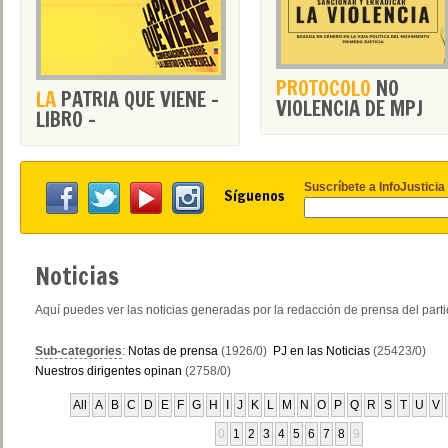
PROTOCOLO
NO
LA
PATRIA QUE VIENE -
VIOLENCIA DE MPJ
LIBRO -
Suscríbete a InfoJusticia
Síguenos
Noticias
Aquí puedes ver las noticias generadas por la redacción de prensa del part
Sub-categories
:
Notas de prensa
(1926/0)
PJ en las Noticias
(25423/0)
Nuestros dirigentes opinan
(2758/0)
All
A
B
C
D
E
F
G
H
I
J
K
L
M
N
O
P
Q
R
S
T
U
V
0
1
2
3
4
5
6
7
8
9