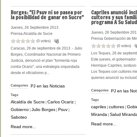
Borges:
"El Psuv ni se pasea por
Capriles
anunció incl
la posibilidad de ganar en Sucre"
cultores y sus famili
programa A Su Salud
Jueves, 26 Septiembre 2013
Jueves, 26 Septiembre 20
Prensa Alcaldía de Sucre
Prensa Gobernación de Mi
(0 votes)
(0 votes)
Caracas, 26 de septiembre de 2013 .- Julio
Los Teques, 26 de septiemb
Borges, Coordinador Nacional de Primero
Este jueves, el gobernador
Justicia, denunció el plan "tormenta roja
Henrique Capriles, sostuvo
contra Ocariz", una estrategia orquestada
Los Teques con cultores mi
desde el oficialismo p...
quienes anunció su inclusión
Categories
PJ en las Noticias
Categories
PJ en las Not
Tags
Tags
Alcaldía de Sucre
Carlos Ocariz
|
|
capriles
cultores
Gobi
|
|
Gobierno
Julio Borges
Psuv
|
|
|
Miranda
Salud Mirand
|
Saboteo
Read more...
Read more...