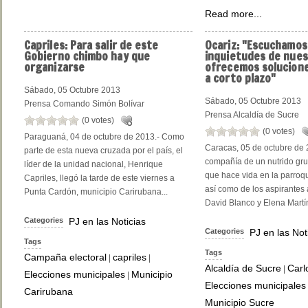
Read more...
Capriles:
Para salir de este
Ocariz:
"Escuchamos 
Gobierno chimbo hay que
inquietudes de nues
organizarse
ofrecemos solucione
a corto plazo"
Sábado, 05 Octubre 2013
Sábado, 05 Octubre 2013
Prensa Comando Simón Bolívar
Prensa Alcaldía de Sucre
(0 votes)
(0 votes)
Paraguaná, 04 de octubre de 2013.- Como
Caracas, 05 de octubre de 
parte de esta nueva cruzada por el país, el
compañía de un nutrido gr
líder de la unidad nacional, Henrique
que hace vida en la parroq
Capriles, llegó la tarde de este viernes a
así como de los aspirantes
Punta Cardón, municipio Carirubana...
David Blanco y Elena Martíne
Categories
PJ en las Noticias
Categories
PJ en las Not
Tags
Tags
Campaña electoral
capriles
|
|
Alcaldía de Sucre
Carl
|
Elecciones municipales
Municipio
|
Elecciones municipales
Carirubana
Municipio Sucre