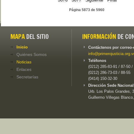
5876
5877
Siguiente
Final
Página 5873 de 5960
MAPA
DEL SITIO
INFORMACIÓN
DE CO
Inicio
Contáctenos por correo-
info@primerojusticia.org.v
Quiénes Somos
Teléfonos
Noticias
(0212) 285-83-91 / 87-50 /
Enlaces
(0212) 286-73-03 / 88-55
Secretarías
(0414) 150-32-30
Dirección Sede Nacional
Urb. Los Palos Grandes, 3e
Guillermo Villegas Blanco,