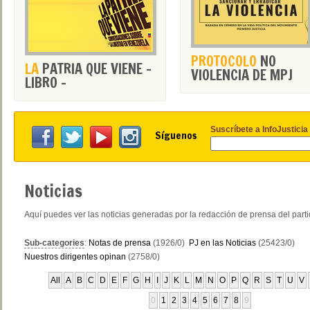
PROTOCOLO
NO
LA
PATRIA QUE VIENE -
VIOLENCIA DE MPJ
LIBRO -
Suscríbete a InfoJusticia
Síguenos
Noticias
Aquí puedes ver las noticias generadas por la redacción de prensa del part
Sub-categories
:
Notas de prensa
(1926/0)
PJ en las Noticias
(25423/0)
Nuestros dirigentes opinan
(2758/0)
All
A
B
C
D
E
F
G
H
I
J
K
L
M
N
O
P
Q
R
S
T
U
V
0
1
2
3
4
5
6
7
8
9