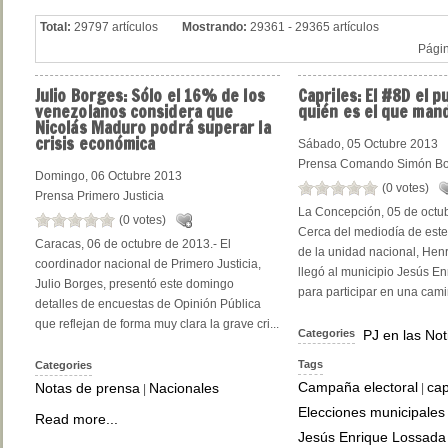
Total:
29797 artículos
Mostrando:
29361 - 29365 artículos
Pági
Julio
Borges: Sólo el 16% de los
Capriles:
El #8D el p
venezolanos considera que
quién es el que man
Nicolás Maduro podrá superar la
crisis económica
Sábado, 05 Octubre 2013
Prensa Comando Simón Bo
Domingo, 06 Octubre 2013
(0 votes)
Prensa Primero Justicia
La Concepción, 05 de octub
(0 votes)
Cerca del mediodía de este 
Caracas, 06 de octubre de 2013.- El
de la unidad nacional, Henr
coordinador nacional de Primero Justicia,
llegó al municipio Jesús E
Julio Borges, presentó este domingo
para participar en una camin
detalles de encuestas de Opinión Pública
que reflejan de forma muy clara la grave cri...
Categories
PJ en las Not
Tags
Categories
Campaña electoral
cap
Notas de prensa
Nacionales
|
|
Elecciones municipales
Read more...
Jesús Enrique Lossada