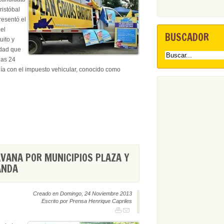
ristóbal
resentó el
 el
BUSCADOR
uito y
idad que
las 24
día con el impuesto vehicular, conocido como
VANA POR MUNICIPIOS PLAZA Y
ANDA
Creado en Domingo, 24 Noviembre 2013
Escrito por Prensa Henrique Capriles