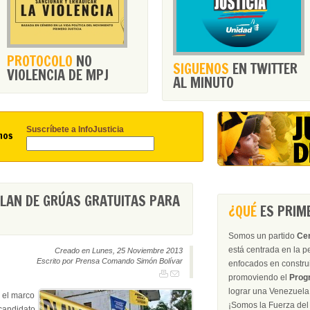
PROTOCOLO
NO
SIGUENOS
EN TWITTER
VIOLENCIA DE MPJ
AL MINUTO
Suscríbete a InfoJusticia
nos
LAN DE GRÚAS GRATUITAS PARA
¿QUÉ
ES PRIME
Somos un partido
Ce
está centrada en la 
Creado en Lunes, 25 Noviembre 2013
Escrito por Prensa Comando Simón Bolívar
enfocados en construir
promoviendo el
Prog
lograr una Venezuela 
 el marco
¡Somos la Fu
 candidato