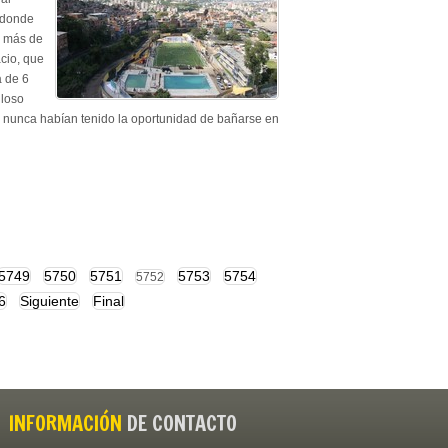
 donde
r más de
cio, que
a de 6
uloso
e nunca habían tenido la oportunidad de bañarse en
5749
5750
5751
5753
5754
5752
6
Siguiente
Final
INFORMACIÓN
DE CONTACTO