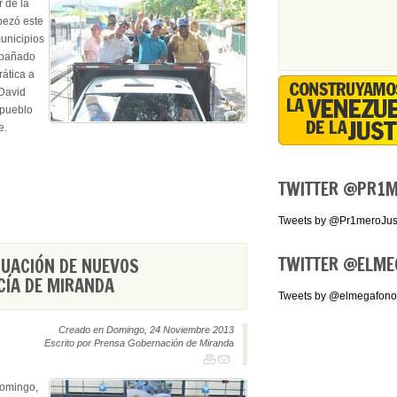
r de la
bezó este
unicipios
mpañado
rática a
 David
 pueblo
e.
TWITTER
@PR1ME
Tweets by @Pr1meroJust
TWITTER
@ELME
UACIÓN DE NUEVOS
CÍA DE MIRANDA
Tweets by @elmegafono
Creado en Domingo, 24 Noviembre 2013
Escrito por Prensa Gobernación de Miranda
domingo,