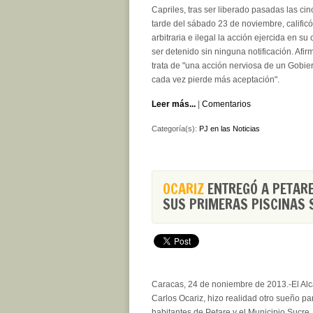
Capriles, tras ser liberado pasadas las cin
tarde del sábado 23 de noviembre, calific
arbitraria e ilegal la acción ejercida en su 
ser detenido sin ninguna notificación. Afi
trata de "una acción nerviosa de un Gobie
cada vez pierde más aceptación".
Leer más...
|
Comentarios
Categoría(s):
PJ en las Noticias
OCARIZ
ENTREGÓ A PETARE
SUS PRIMERAS PISCINAS 
Caracas, 24 de noniembre de 2013.-El Alc
Carlos Ocariz, hizo realidad otro sueño pa
habitantes de Petare y el Municipio Sucre,