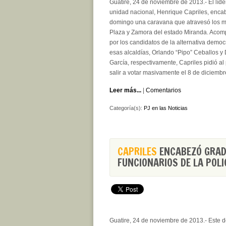
Guatire, 24 de noviembre de 2013.- El líde
unidad nacional, Henrique Capriles, enca
domingo una caravana que atravesó los m
Plaza y Zamora del estado Miranda. Aco
por los candidatos de la alternativa democ
esas alcaldías, Orlando “Pipo” Ceballos y
García, respectivamente, Capriles pidió al
salir a votar masivamente el 8 de diciembr
Leer más...
|
Comentarios
Categoría(s):
PJ en las Noticias
CAPRILES
ENCABEZÓ GRAD
FUNCIONARIOS DE LA POLI
Guatire, 24 de noviembre de 2013.- Este 