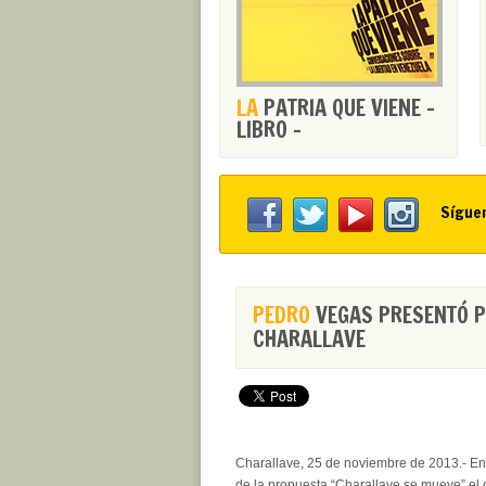
LA
PATRIA QUE VIENE -
LIBRO -
Sígue
PEDRO
VEGAS PRESENTÓ P
CHARALLAVE
Charallave, 25 de noviembre de 2013.- En
de la propuesta “Charallave se mueve” el