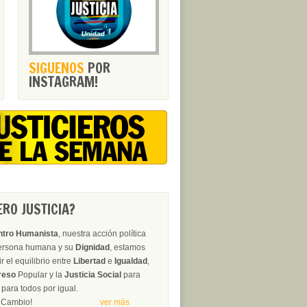
SIGUENOS
POR
INSTAGRAM!
RO JUSTICIA?
ntro Humanista
, nuestra acción política
persona humana y su
Dignidad
, estamos
 el equilibrio entre
Libertad
e
Igualdad
,
reso
Popular y la
Justicia Social
para
para todos por igual.
erza del Cambio!
ver más