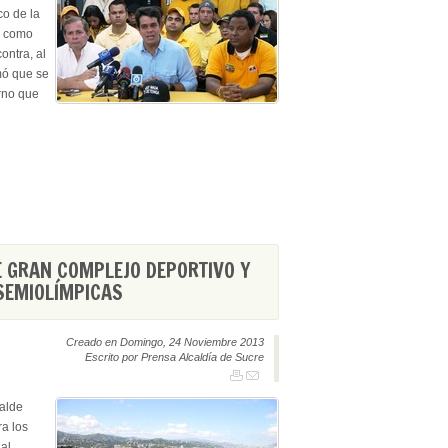
co de la
ó como
contra, al
rmó que se
rno que
 GRAN COMPLEJO DEPORTIVO Y
SEMIOLÍMPICAS
Creado en Domingo, 24 Noviembre 2013
Escrito por Prensa Alcaldía de Sucre
alde
ra los
 al