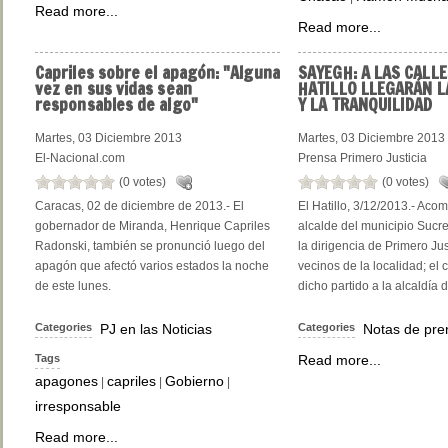
Read more...
Read more...
Capriles
sobre el apagón: "Alguna
SAYEGH:
A LAS CALLE
vez en sus vidas sean
HATILLO LLEGARÁN L
responsables de algo"
Y LA TRANQUILIDAD
Martes, 03 Diciembre 2013
Martes, 03 Diciembre 2013
El-Nacional.com
Prensa Primero Justicia
(0 votes)
(0 votes)
Caracas, 02 de diciembre de 2013.- El
El Hatillo, 3/12/2013.- Aco
gobernador de Miranda, Henrique Capriles
alcalde del municipio Sucre
Radonski, también se pronunció luego del
la dirigencia de Primero Jus
apagón que afectó varios estados la noche
vecinos de la localidad; el
de este lunes.
dicho partido a la alcaldía d
Categories
PJ en las Noticias
Categories
Notas de pre
Tags
Read more...
apagones
capriles
Gobierno
|
|
|
irresponsable
Read more...