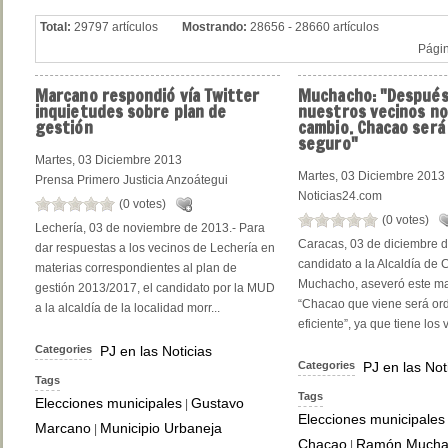
Total:
29797 artículos
Mostrando:
28656 - 28660 artículos
Pági
Marcano
respondió vía Twitter
Muchacho:
"Después
inquietudes sobre plan de
nuestros vecinos no
gestión
cambio. Chacao será
seguro"
Martes, 03 Diciembre 2013
Martes, 03 Diciembre 2013
Prensa Primero Justicia Anzoátegui
Noticias24.com
(0 votes)
(0 votes)
Lechería, 03 de noviembre de 2013.- Para
Caracas, 03 de diciembre d
dar respuestas a los vecinos de Lechería en
candidato a la Alcaldía d
materias correspondientes al plan de
Muchacho, aseveró este ma
gestión 2013/2017, el candidato por la MUD
“Chacao que viene será or
a la alcaldía de la localidad morr...
eficiente”, ya que tiene los 
Categories
PJ en las Noticias
Categories
PJ en las Not
Tags
Tags
Elecciones municipales
Gustavo
|
Elecciones municipales
Marcano
Municipio Urbaneja
|
Chacao
Ramón Mucha
|