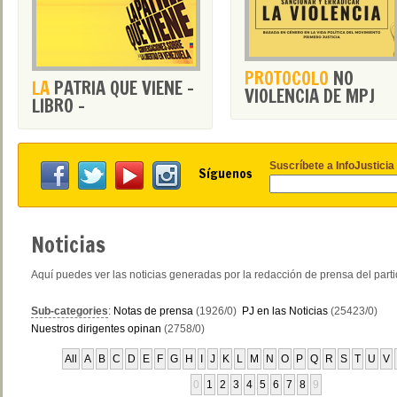
PROTOCOLO
NO
LA
PATRIA QUE VIENE -
VIOLENCIA DE MPJ
LIBRO -
Suscríbete a InfoJusticia
Síguenos
Noticias
Aquí puedes ver las noticias generadas por la redacción de prensa del part
Sub-categories
:
Notas de prensa
(1926/0)
PJ en las Noticias
(25423/0)
Nuestros dirigentes opinan
(2758/0)
All
A
B
C
D
E
F
G
H
I
J
K
L
M
N
O
P
Q
R
S
T
U
V
0
1
2
3
4
5
6
7
8
9