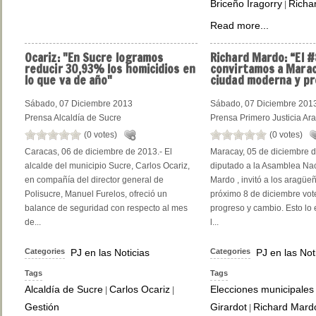
Briceño Iragorry
Richa
|
Read more...
Ocariz:
"En Sucre logramos
Richard
Mardo: “El 
reducir 30,93% los homicidios en
convirtamos a Marac
lo que va de año"
ciudad moderna y pr
Sábado, 07 Diciembre 2013
Sábado, 07 Diciembre 201
Prensa Alcaldía de Sucre
Prensa Primero Justicia Ar
(0 votes)
(0 votes)
Caracas, 06 de diciembre de 2013.- El
Maracay, 05 de diciembre d
alcalde del municipio Sucre, Carlos Ocariz,
diputado a la Asamblea Nac
en compañía del director general de
Mardo , invitó a los aragüe
Polisucre, Manuel Furelos, ofreció un
próximo 8 de diciembre vot
balance de seguridad con respecto al mes
progreso y cambio. Esto lo
de...
l...
Categories
PJ en las Noticias
Categories
PJ en las Not
Tags
Tags
Alcaldía de Sucre
Carlos Ocariz
Elecciones municipales
|
|
Gestión
Girardot
Richard Mard
|