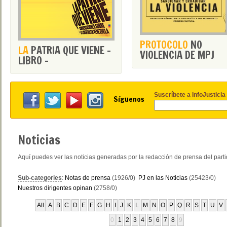
PROTOCOLO
NO
LA
PATRIA QUE VIENE -
VIOLENCIA DE MPJ
LIBRO -
Suscríbete a InfoJusticia
Síguenos
Noticias
Aquí puedes ver las noticias generadas por la redacción de prensa del part
Sub-categories
:
Notas de prensa
(1926/0)
PJ en las Noticias
(25423/0)
Nuestros dirigentes opinan
(2758/0)
All
A
B
C
D
E
F
G
H
I
J
K
L
M
N
O
P
Q
R
S
T
U
V
0
1
2
3
4
5
6
7
8
9