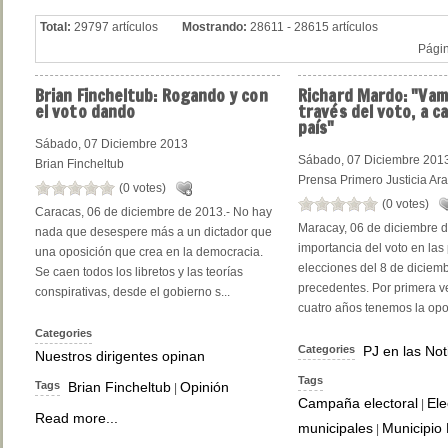
Total:
29797 artículos
Mostrando:
28611 - 28615 artículos
Pági
Brian
Fincheltub: Rogando y con
Richard
Mardo: "Vamo
el voto dando
través del voto, a c
país"
Sábado, 07 Diciembre 2013
Sábado, 07 Diciembre 201
Brian Fincheltub
Prensa Primero Justicia Ar
(0 votes)
(0 votes)
Caracas, 06 de diciembre de 2013.- No hay
Maracay, 06 de diciembre d
nada que desespere más a un dictador que
importancia del voto en las
una oposición que crea en la democracia.
elecciones del 8 de diciemb
Se caen todos los libretos y las teorías
precedentes. Por primera 
conspirativas, desde el gobierno s...
cuatro años tenemos la opor
Categories
Categories
PJ en las Not
Nuestros dirigentes opinan
Tags
Tags
Brian Fincheltub
Opinión
|
Campaña electoral
Ele
|
Read more...
municipales
Municipio
|