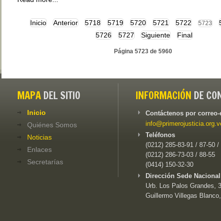
Inicio
Anterior
5718
5719
5720
5721
5722
5723
5726
5727
Siguiente
Final
Página 5723 de 5960
MAPA
DEL SITIO
INFORMACIÓN
DE CO
Inicio
Contáctenos por correo-
info@primerojusticia.org.v
Quiénes Somos
Teléfonos
Noticias
(0212) 285-83-91 / 87-50 /
Enlaces
(0212) 286-73-03 / 88-55
Secretarías
(0414) 150-32-30
Dirección Sede Nacional
Urb. Los Palos Grandes, 3e
Guillermo Villegas Blanco,