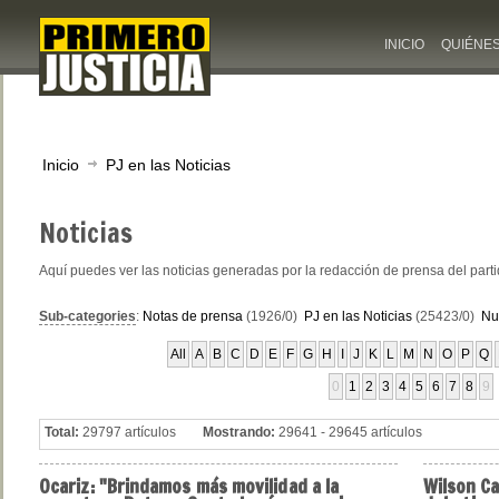
INICIO
QUIÉNE
Inicio
PJ en las Noticias
Noticias
Aquí puedes ver las noticias generadas por la redacción de prensa del part
Sub-categories
:
Notas de prensa
(1926/0)
PJ en las Noticias
(25423/0)
Nu
All
A
B
C
D
E
F
G
H
I
J
K
L
M
N
O
P
Q
0
1
2
3
4
5
6
7
8
9
Total:
29797 artículos
Mostrando:
29641 - 29645 artículos
Ocariz:
"Brindamos más movilidad a la
Wilson
Ca