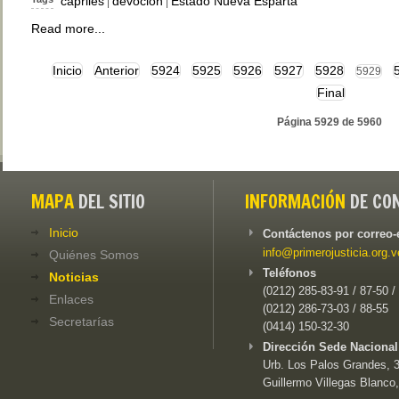
capriles
devoción
Estado Nueva Esparta
|
|
Read more...
Inicio
Anterior
5924
5925
5926
5927
5928
5929
Final
Página 5929 de 5960
MAPA
DEL SITIO
INFORMACIÓN
DE CO
Inicio
Contáctenos por correo-
info@primerojusticia.org.v
Quiénes Somos
Teléfonos
Noticias
(0212) 285-83-91 / 87-50 /
Enlaces
(0212) 286-73-03 / 88-55
Secretarías
(0414) 150-32-30
Dirección Sede Nacional
Urb. Los Palos Grandes, 3e
Guillermo Villegas Blanco,