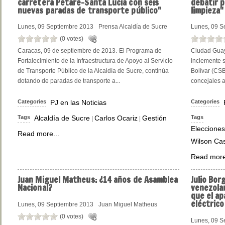
carretera Petare-Santa Lucía con seis
debatir 
nuevas paradas de transporte público"
limpieza"
Lunes, 09 Septiembre 2013
Prensa Alcaldía de Sucre
Lunes, 09 S
(0 votes)
Caracas, 09 de septiembre de 2013.-El Programa de
Ciudad Guay
Fortalecimiento de la Infraestructura de Apoyo al Servicio
inclemente 
de Transporte Público de la Alcaldía de Sucre, continúa
Bolívar (CSB)
dotando de paradas de transporte a...
concejales a 
Categories
PJ en las Noticias
Categories
Tags
Alcaldía de Sucre
Carlos Ocariz
Gestión
Tags
|
|
Elecciones
Read more...
Wilson Cas
Read more
Juan
Miguel Matheus: ¿14 años de Asamblea
Julio
Borg
Nacional?
venezolan
que el a
eléctrico
Lunes, 09 Septiembre 2013
Juan Miguel Matheus
(0 votes)
Lunes, 09 S