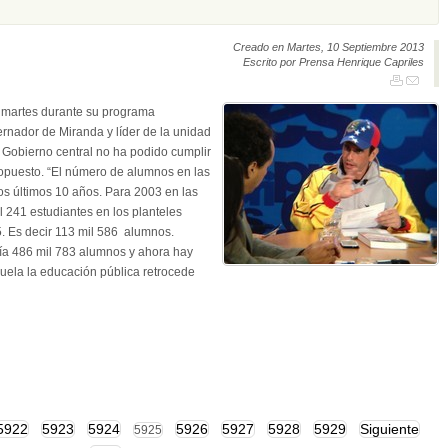
Creado en Martes, 10 Septiembre 2013
Escrito por Prensa Henrique Capriles
 martes durante su programa
nador de Miranda y líder de la unidad
l Gobierno central no ha podido cumplir
opuesto. “El número de alumnos en las
os últimos 10 años. Para 2003 en las
l 241 estudiantes en los planteles
5. Es decir 113 mil 586 alumnos.
bía 486 mil 783 alumnos y ahora hay
uela la educación pública retrocede
5922
5923
5924
5926
5927
5928
5929
Siguiente
5925