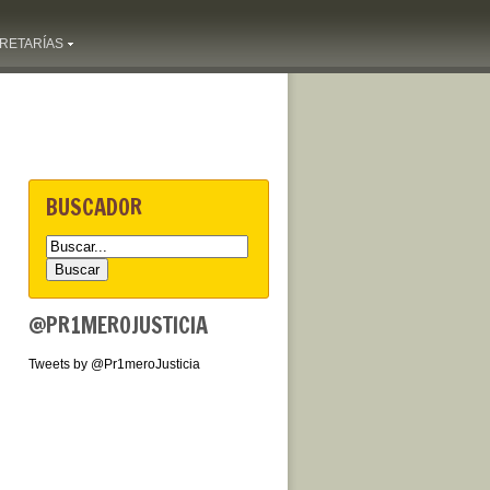
RETARÍAS
BUSCADOR
@PR1MEROJUSTICIA
Tweets by @Pr1meroJusticia