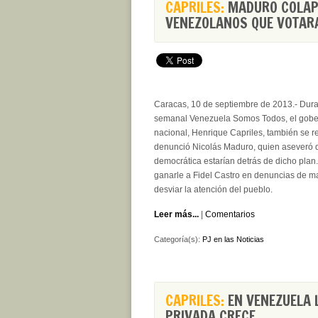
CAPRILES:
MADURO COLAPS
VENEZOLANOS QUE VOTAR
Caracas, 10 de septiembre de 2013.-
Dura
semanal Venezuela Somos Todos, el gober
nacional, Henrique Capriles, también se re
denunció Nicolás Maduro, quien aseveró qu
democrática estarían detrás de dicho pla
ganarle a Fidel Castro en denuncias de mag
desviar la atención del pueblo.
Leer más...
|
Comentarios
Categoría(s):
PJ en las Noticias
CAPRILES:
EN VENEZUELA 
PRIVADA CRECE