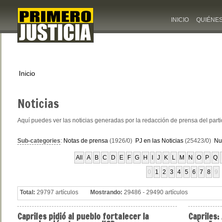
INICIO
QUIÉNE
Inicio
Noticias
Aquí puedes ver las noticias generadas por la redacción de prensa del part
Sub-categories
:
Notas de prensa
(1926/0)
PJ en las Noticias
(25423/0)
Nu
All
A
B
C
D
E
F
G
H
I
J
K
L
M
N
O
P
Q
0
1
2
3
4
5
6
7
8
9
Total:
29797 artículos
Mostrando:
29486 - 29490 artículos
Capriles
pidió al pueblo fortalecer la
Capriles: