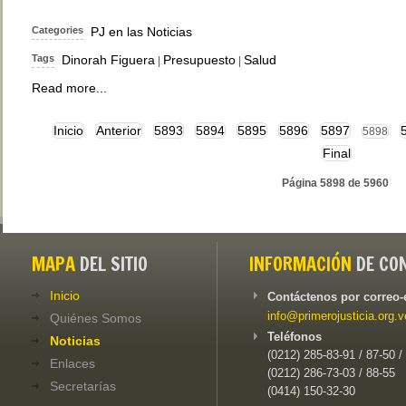
Categories
PJ en las Noticias
Tags
Dinorah Figuera
Presupuesto
Salud
|
|
Read more...
Inicio
Anterior
5893
5894
5895
5896
5897
5898
Final
Página 5898 de 5960
MAPA
DEL SITIO
INFORMACIÓN
DE CO
Inicio
Contáctenos por correo-
info@primerojusticia.org.v
Quiénes Somos
Teléfonos
Noticias
(0212) 285-83-91 / 87-50 /
Enlaces
(0212) 286-73-03 / 88-55
Secretarías
(0414) 150-32-30