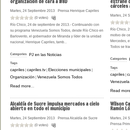
organización de cara a #8D
extrañe 
cárceles 
Martes, 24 Septiembre 2013
Prensa Henrique Capriles
Martes, 24 
(0 votes)
Río Chico, 24 de septiembre de 2013.- Continuando con
Río Chico, 2
su programa Venezuela Somos Todos, desde Río Chico en
motivo de ce
Barlovento, el gobernador de Miranda y líder de la unidad
Mercedes, e
nacional, Henrique Capriles, tamb...
Todos se tra
Categories
PJ en las Noticias
Categories
Tags
Tags
capriles
capriles.tv
Elecciones municipales
|
|
|
capriles
c
|
Organización
Venezuela Somos Todos
|
Venezuela
Read more...
Read more
Alcaldía
de Sucre impulsa mercados a cielo
Wilson
Ca
abierto en todo el municipio
Ramón Ló
Martes, 24 Septiembre 2013
Prensa Alcaldía de Sucre
Martes, 24 
Prensa Prime
(0 votes)