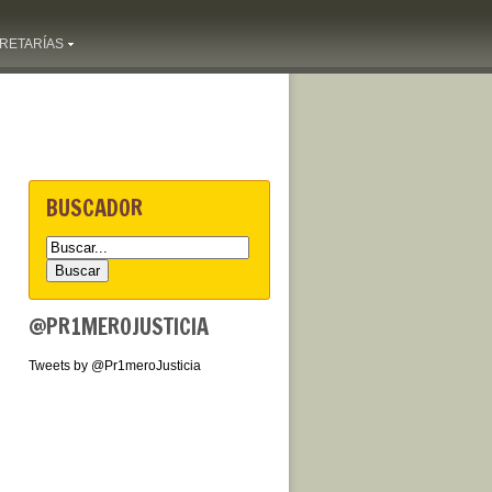
RETARÍAS
BUSCADOR
@PR1MEROJUSTICIA
Tweets by @Pr1meroJusticia