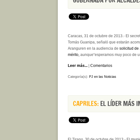
GOBERNADA POR ALCALDES
Caracas, 31 de octubre de 2013.- El secret
Tomás Guanipa, señaló que estarán acom
Aranguren en la audiencia de
solicitud de
mérito,
aunque“esperamos muy poco de una 
Leer más...
|
Comentarios
Categoría(s):
PJ en las Noticias
CAPRILES:
EL LÍDER MÁS I
El Tirano, 30 de octubre de 2013.- El munic