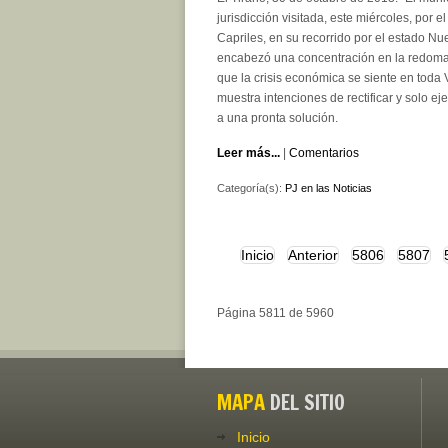
jurisdicción visitada, este miércoles, por e
Capriles, en su recorrido por el estado N
encabezó una concentración en la redoma
que la crisis económica se siente en toda 
muestra intenciones de rectificar y solo e
a una pronta solución.
Leer más...
|
Comentarios
Categoría(s):
PJ en las Noticias
Inicio
Anterior
5806
5807
Página 5811 de 5960
MAPA
DEL SITIO
Inicio