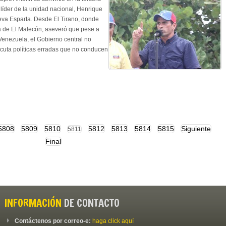
l líder de la unidad nacional, Henrique
ueva Esparta. Desde El Tirano, donde
 de El Malecón, aseveró que pese a
Venezuela, el Gobierno central no
jecuta políticas erradas que no conducen
5808
5809
5810
5812
5813
5814
5815
Siguiente
5811
Final
INFORMACIÓN
DE CONTACTO
Contáctenos por correo-e:
haga click aquí