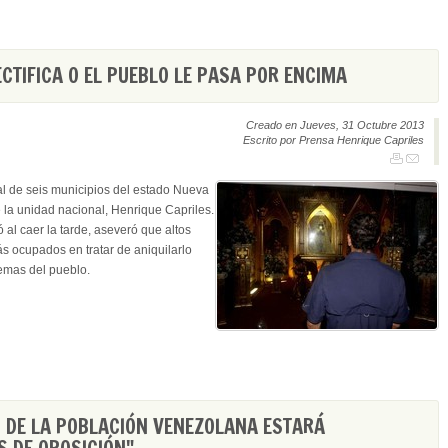
CTIFICA O EL PUEBLO LE PASA POR ENCIMA
Creado en Jueves, 31 Octubre 2013
Escrito por Prensa Henrique Capriles
al de seis municipios del estado Nueva
de la unidad nacional, Henrique Capriles.
 al caer la tarde, aseveró que altos
s ocupados en tratar de aniquilarlo
lemas del pueblo.
 DE LA POBLACIÓN VENEZOLANA ESTARÁ