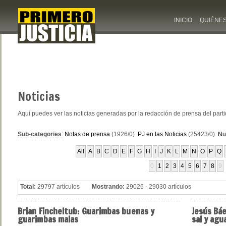
INICIO
QUIÉNE
Noticias
Aquí puedes ver las noticias generadas por la redacción de prensa del part
Sub-categories
:
Notas de prensa
(1926/0)
PJ en las Noticias
(25423/0)
Nu
All
A
B
C
D
E
F
G
H
I
J
K
L
M
N
O
P
Q
0
1
2
3
4
5
6
7
8
9
Total:
29797 artículos
Mostrando:
29026 - 29030 artículos
Brian
Fincheltub: Guarimbas buenas y
Jesús
Báe
guarimbas malas
sal y agu