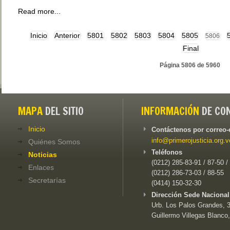
Read more...
Inicio
Anterior
5801
5802
5803
5804
5805
5806
Final
Página 5806 de 5960
MAPA
DEL SITIO
INFORMACIÓN
DE CO
Inicio
Contáctenos por correo-
info@primerojusticia.org.v
Quiénes Somos
Teléfonos
Noticias
(0212) 285-83-91 / 87-50 /
Enlaces
(0212) 286-73-03 / 88-55
Secretarías
(0414) 150-32-30
Dirección Sede Nacional
Urb. Los Palos Grandes, 3e
Guillermo Villegas Blanco,