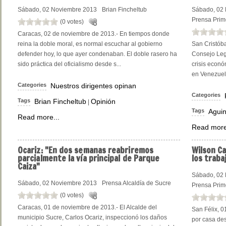
Sábado, 02 Noviembre 2013
Brian Fincheltub
Sábado, 02
Prensa Prime
(0 votes)
Caracas, 02 de noviembre de 2013.- En tiempos donde
reina la doble moral, es normal escuchar al gobierno
San Cristóba
defender hoy, lo que ayer condenaban. El doble rasero ha
Consejo Legi
sido práctica del oficialismo desde s...
crisis económ
en Venezuela
Categories
Nuestros dirigentes opinan
Categories
Tags
Brian Fincheltub
Opinión
|
Tags
Aguin
Read more...
Read more
Ocariz:
"En dos semanas reabriremos
Wilson
Ca
parcialmente la vía principal de Parque
los trab
Caiza"
Sábado, 02
Sábado, 02 Noviembre 2013
Prensa Alcaldía de Sucre
Prensa Prime
(0 votes)
Caracas, 01 de noviembre de 2013.- El Alcalde del
San Félix, 0
municipio Sucre, Carlos Ocariz, inspeccionó los daños
por casa des