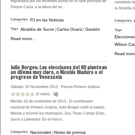
registrados por las recientes lluvias en la calle principal de
candidato d
Parque Caiza, a la altura del se...
la Alcaldía 
Categories
PJ en las Noticias
Categories
Tags
Alcaldía de Sucre
Carlos Ocariz
Gestión
|
|
Tags
Elecciones
Read more...
Wilson Cas
Read more
Julio
Borges: Las elecciones del 8D plantean
un dilema muy claro, o Nicolás Maduro o el
progreso de Venezuela
Sábado, 02 Noviembre 2013
Prensa Primero Justicia
(0 votes)
Mérida, 02 de noviembre de 2013.- El coordinador
nacional de Primero Justicia, Julio Borges visitó el estado
Mérida y recorrió los municipios, Zea, Tovar, Campo Elías,
Sucre y Libertador. En el marco...
Categories
Nacionales
Notas de prensa
|