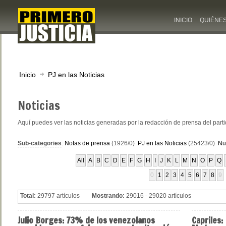
INICIO
QUIÉNE
Inicio
PJ en las Noticias
Noticias
Aquí puedes ver las noticias generadas por la redacción de prensa del part
Sub-categories
:
Notas de prensa
(1926/0)
PJ en las Noticias
(25423/0)
Nu
All
A
B
C
D
E
F
G
H
I
J
K
L
M
N
O
P
Q
0
1
2
3
4
5
6
7
8
9
Total:
29797 artículos
Mostrando:
29016 - 29020 artículos
Julio
Borges: 73% de los venezolanos
Capriles: