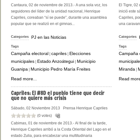
Cantaura, 02 de noviembre de 2013.- A una sola voz, los
El Tigre, 02
seguidores del líder de la unidad nacional, Henrique
inició este 
Capriles, coreaban “sí se puede”, durante una asamblea
Capriles, po
popular que se realizó en el gimnas...
una caravana
Categories
PJ en las Noticias
Categories
Tags
Tags
Campaña electoral
capriles
Elecciones
Campaña e
|
|
municipales
Estado Anzoátegui
Municipio
municipale
|
|
Guanipa
Municipio Pedro María Freites
Miranda
M
|
|
Read more...
Read more
Capriles:
El #8D el pueblo tiene que decir
que no quiere más crisis
Sábado, 02 Noviembre 2013
Prensa Henrique Capriles
(0 votes)
Cabimas, 01 de noviembre de 2013.- Al final de la tarde,
Henrique Capriles arribó a la Costa Oriental del Lago en el
estado Zulia, para encabezar una multitudinaria