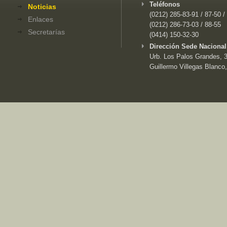
Teléfonos
Noticias
(0212) 285-83-91 / 87-50 /
Enlaces
(0212) 286-73-03 / 88-55
Secretarías
(0414) 150-32-30
Dirección Sede Nacional
Urb. Los Palos Grandes, 3e
Guillermo Villegas Blanco,