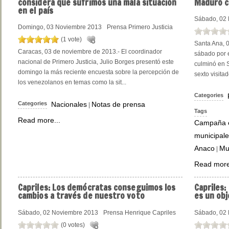
considera que sufrimos una mala situación
Maduro c
en el país
Sábado, 02
Domingo, 03 Noviembre 2013
Prensa Primero Justicia
(1 vote)
Santa Ana, 0
Caracas, 03 de noviembre de 2013.- El coordinador
sábado por 
nacional de Primero Justicia, Julio Borges presentó este
culminó en S
domingo la más reciente encuesta sobre la percepción de
sexto visitado
los venezolanos en temas como la sit...
Categories
Categories
Nacionales
Notas de prensa
|
Tags
Read more...
Campaña e
municipale
Anaco
Mu
|
Read more
Capriles:
Los demócratas conseguimos los
Capriles:
cambios a través de nuestro voto
es un obj
Sábado, 02 Noviembre 2013
Prensa Henrique Capriles
Sábado, 02
(0 votes)