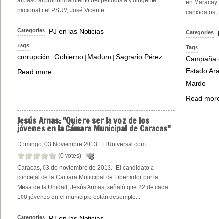
al paso al pronunciamiento del periodista y dirigente
en Maracay e
nacional del PSUV, José Vicente...
candidatos, t
Categories
PJ en las Noticias
Categories
Tags
Tags
corrupción
Gobierno
Maduro
Sagrario Pérez
|
|
|
Campaña e
Estado Ar
Read more...
Mardo
Read more
Jesús
Arnas: "Quiero ser la voz de los
jóvenes en la Cámara Municipal de Caracas"
Domingo, 03 Noviembre 2013
ElUniversal.com
(0 votes)
Caracas, 03 de noviembre de 2013.- El candidato a
concejal de la Cámara Municipal de Libertador por la
Mesa de la Unidad, Jesús Armas, señaló que 22 de cada
100 jóvenes en el municipio están desemple...
Categories
PJ en las Noticias