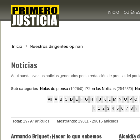
INICIO
QUIÉNE
Inicio
Nuestros dirigentes opinan
Noticias
Aquí puedes ver las noticias generadas por la redacción de prensa del part
Sub-categories
:
Notas de prensa
(1926/0)
PJ en las Noticias
(25423/0)
Nu
All
A
B
C
D
E
F
G
H
I
J
K
L
M
N
O
P
Q
0
1
2
3
4
5
6
7
8
9
Total:
29797 artículos
Mostrando:
29011 - 29015 artículos
Armando
Briquet: Hacer lo que sabemos
Alcaldía
d