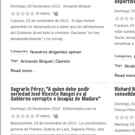
Deportiv
Domingo, 03 Noviembre 2013
Armando Briquet
Domingo, 0
(0 votes)
Caracas, 03 de noviembre de 2013.- Si algo hemos
Caracas, 03
aprendido en Venezuela es a saber que las afirmaciones
estar sumerg
del Gobierno dicen todo lo contrario. Declaran "no hay
Sucre, recup
desabastecimiento" y no consig...
beneficiar a 
Categories
Nuestros dirigentes opinan
Categories
Tags
Armando Briquet
Opinión
|
Tags
Alcal
Read more...
Read more
Sagrario
Pérez: "A quien debe pedir
Richard
M
seriedad José Vicente Rangel es al
consolid
Gobierno corrupto e incapaz de Maduro"
Domingo, 0
Domingo, 03 Noviembre 2013
ElInformador.com.ve
Prensa Prim
(0 votes)
Barquisimeto, 03 de noviembre de 2013.- La coordinadora
Maracay, 03 
general de Primero Justicia en Lara, Sagrario Pérez, sale
Asamblea Na