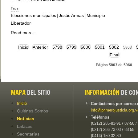
Tags
Elecciones municipales
Jesús Armas
Municipio
|
|
Libertador
Read more...
Inicio
Anterior
5798
5799
5800
5801
5802
5803
Final
Página 5803 de 5960
MAPA
DEL SITIO
INFORMACIÓN
DE CO
Inicio
Contáctenos por correo-
info@primerojusticia.org.v
Quiénes Somos
Teléfonos
Noticias
(0212) 285-83-91 / 87-50 /
Enlaces
(0212) 286-73-03 / 88-55
Secretarías
(0414) 150-32-30