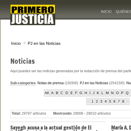
INICIO
QUIÉNE
Inicio
PJ en las Noticias
Noticias
Aquí puedes ver las noticias generadas por la redacción de prensa del part
Sub-categories
:
Notas de prensa
(1926/0)
PJ en las Noticias
(25423/0)
Nu
All
A
B
C
D
E
F
G
H
I
J
K
L
M
N
O
P
Q
0
1
2
3
4
5
6
7
8
9
Total:
29797 artículos
Mostrando:
29006 - 29010 artículos
Sayegh
acusa a la actual gestión de El
María
A. 