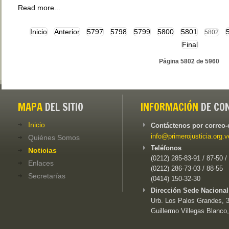
Read more...
Inicio
Anterior
5797
5798
5799
5800
5801
5802
Final
Página 5802 de 5960
MAPA
DEL SITIO
INFORMACIÓN
DE CO
Inicio
Contáctenos por correo-
info@primerojusticia.org.v
Quiénes Somos
Teléfonos
Noticias
(0212) 285-83-91 / 87-50 /
Enlaces
(0212) 286-73-03 / 88-55
Secretarías
(0414) 150-32-30
Dirección Sede Nacional
Urb. Los Palos Grandes, 3e
Guillermo Villegas Blanco,