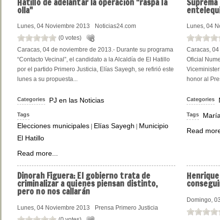
Hatillo de adelantar la operación "raspa la
Suprema F
olla"
entelequ
Lunes, 04 Noviembre 2013
Noticias24.com
Lunes, 04 N
(0 votes)
Caracas, 04 de noviembre de 2013.- Durante su programa
Caracas, 04 
“Contacto Vecinal”, el candidato a la Alcaldía de El Hatillo
Oficial Nume
por el partido Primero Justicia, Elías Sayegh, se refirió este
Viceminister
lunes a su propuesta...
honor al Pre
Categories
PJ en las Noticias
Categories
Tags
Tags
María
Elecciones municipales
Elías Sayegh
Municipio
|
|
Read more
El Hatillo
Read more...
Dinorah
Figuera: El gobierno trata de
Henrique
criminalizar a quienes piensan distinto,
consegui
pero no nos callarán
Domingo, 0
Lunes, 04 Noviembre 2013
Prensa Primero Justicia
(0 votes)