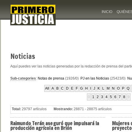
INICIO
QUIÉNE
Noticias
Aquí puedes ver las noticias generadas por la redacción de prensa del part
Sub-categories
:
Notas de prensa
(1926/0)
PJ en las Noticias
(25423/0)
Nu
All
A
B
C
D
E
F
G
H
I
J
K
L
M
N
O
P
Q
0
1
2
3
4
5
6
7
8
9
Total:
29797 artículos
Mostrando:
28871 - 28875 artículos
Raimundo
Terán aseguró que impulsará la
Mujeres
d
producción agrícola en Brión
proyecto 