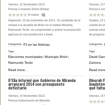
Viernes, 15 Noviembre 2013
Viernes, 15
Prensa Comando Simón Bolívar
Prensa Com
(0 votes)
Higuerote, 15 de noviembre de 2013.- El candidato de la
Guatire, 15 
unidad a la alcaldía de Brión en el estado Miranda,
unidad en e
Raimundo Terán, se comprometió a activar la producción
nuevas volun
agrícola en esa jurisdicción a travé...
de progreso 
Categories
PJ en las Noticias
Categories
Tags
Tags
Elecciones municipales
Municipio Brión
David Gar
|
|
Raimundo Terán
Zamora
Read more...
Read more
D´Elia
informó que Gobierno de Miranda
Dinorah
F
arrancará 2014 con presupuesto
inasisten
deficitario
qué falt
Viernes, 15 Noviembre 2013
Viernes, 15
Prensa Gobernación de Miranda